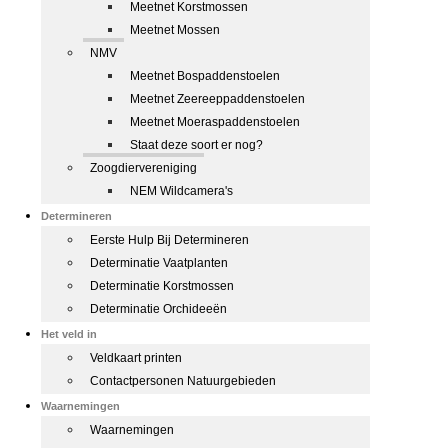
Meetnet Korstmossen
Meetnet Mossen
NMV
Meetnet Bospaddenstoelen
Meetnet Zeereeppaddenstoelen
Meetnet Moeraspaddenstoelen
Staat deze soort er nog?
Zoogdiervereniging
NEM Wildcamera's
Determineren
Eerste Hulp Bij Determineren
Determinatie Vaatplanten
Determinatie Korstmossen
Determinatie Orchideeën
Het veld in
Veldkaart printen
Contactpersonen Natuurgebieden
Waarnemingen
Waarnemingen