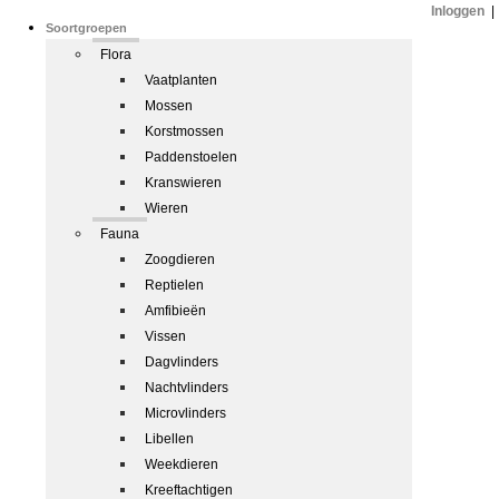
Inloggen
|
Soortgroepen
Flora
Vaatplanten
Mossen
Korstmossen
Paddenstoelen
Kranswieren
Wieren
Fauna
Zoogdieren
Reptielen
Amfibieën
Vissen
Dagvlinders
Nachtvlinders
Microvlinders
Libellen
Weekdieren
Kreeftachtigen