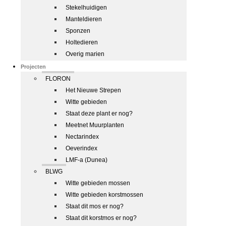
Stekelhuidigen
Manteldieren
Sponzen
Holtedieren
Overig marien
Projecten
FLORON
Het Nieuwe Strepen
Witte gebieden
Staat deze plant er nog?
Meetnet Muurplanten
Nectarindex
Oeverindex
LMF-a (Dunea)
BLWG
Witte gebieden mossen
Witte gebieden korstmossen
Staat dit mos er nog?
Staat dit korstmos er nog?