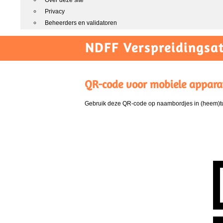
Over deze site
Privacy
Beheerders en validatoren
NDFF Verspreidingsat
QR-code voor mobiele appara
Gebruik deze QR-code op naambordjes in (heem)tui