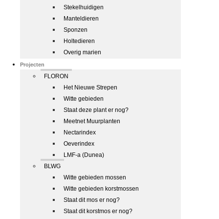
Stekelhuidigen
Manteldieren
Sponzen
Holtedieren
Overig marien
Projecten
FLORON
Het Nieuwe Strepen
Witte gebieden
Staat deze plant er nog?
Meetnet Muurplanten
Nectarindex
Oeverindex
LMF-a (Dunea)
BLWG
Witte gebieden mossen
Witte gebieden korstmossen
Staat dit mos er nog?
Staat dit korstmos er nog?