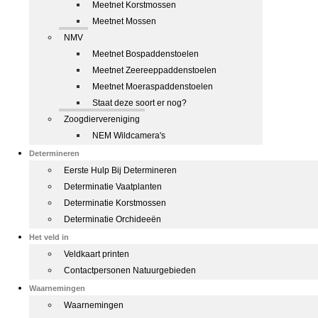
Meetnet Korstmossen
Meetnet Mossen
NMV
Meetnet Bospaddenstoelen
Meetnet Zeereeppaddenstoelen
Meetnet Moeraspaddenstoelen
Staat deze soort er nog?
Zoogdiervereniging
NEM Wildcamera's
Determineren
Eerste Hulp Bij Determineren
Determinatie Vaatplanten
Determinatie Korstmossen
Determinatie Orchideeën
Het veld in
Veldkaart printen
Contactpersonen Natuurgebieden
Waarnemingen
Waarnemingen