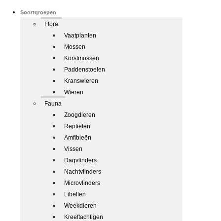
Soortgroepen
Flora
Vaatplanten
Mossen
Korstmossen
Paddenstoelen
Kranswieren
Wieren
Fauna
Zoogdieren
Reptielen
Amfibieën
Vissen
Dagvlinders
Nachtvlinders
Microvlinders
Libellen
Weekdieren
Kreeftachtigen