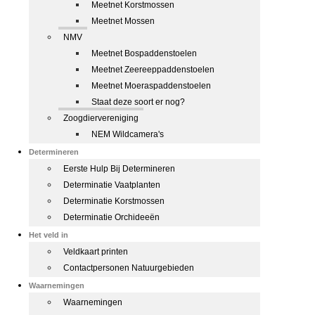
Meetnet Korstmossen
Meetnet Mossen
NMV
Meetnet Bospaddenstoelen
Meetnet Zeereeppaddenstoelen
Meetnet Moeraspaddenstoelen
Staat deze soort er nog?
Zoogdiervereniging
NEM Wildcamera's
Determineren
Eerste Hulp Bij Determineren
Determinatie Vaatplanten
Determinatie Korstmossen
Determinatie Orchideeën
Het veld in
Veldkaart printen
Contactpersonen Natuurgebieden
Waarnemingen
Waarnemingen