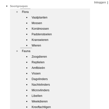
Inloggen
|
Soortgroepen
Flora
Vaatplanten
Mossen
Korstmossen
Paddenstoelen
Kranswieren
Wieren
Fauna
Zoogdieren
Reptielen
Amfibieën
Vissen
Dagvlinders
Nachtvlinders
Microvlinders
Libellen
Weekdieren
Kreeftachtigen