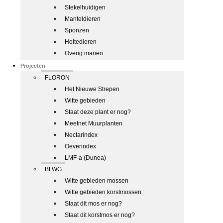
Stekelhuidigen
Manteldieren
Sponzen
Holtedieren
Overig marien
Projecten
FLORON
Het Nieuwe Strepen
Witte gebieden
Staat deze plant er nog?
Meetnet Muurplanten
Nectarindex
Oeverindex
LMF-a (Dunea)
BLWG
Witte gebieden mossen
Witte gebieden korstmossen
Staat dit mos er nog?
Staat dit korstmos er nog?