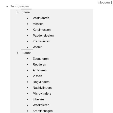
Inloggen
|
Soortgroepen
Flora
Vaatplanten
Mossen
Korstmossen
Paddenstoelen
Kranswieren
Wieren
Fauna
Zoogdieren
Reptielen
Amfibieën
Vissen
Dagvlinders
Nachtvlinders
Microvlinders
Libellen
Weekdieren
Kreeftachtigen