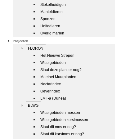
Stekelhuidigen
Manteldieren
Sponzen
Holtedieren
Overig marien
Projecten
FLORON
Het Nieuwe Strepen
Witte gebieden
Staat deze plant er nog?
Meetnet Muurplanten
Nectarindex
Oeverindex
LMF-a (Dunea)
BLWG
Witte gebieden mossen
Witte gebieden korstmossen
Staat dit mos er nog?
Staat dit korstmos er nog?