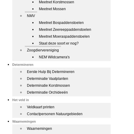
Meetnet Korstmossen
Meetnet Mossen
NMV
Meetnet Bospaddenstoelen
Meetnet Zeereeppaddenstoelen
Meetnet Moeraspaddenstoelen
Staat deze soort er nog?
Zoogdiervereniging
NEM Wildcamera's
Determineren
Eerste Hulp Bij Determineren
Determinatie Vaatplanten
Determinatie Korstmossen
Determinatie Orchideeën
Het veld in
Veldkaart printen
Contactpersonen Natuurgebieden
Waarnemingen
Waarnemingen