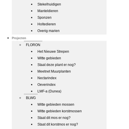
Stekelhuidigen
Manteldieren
Sponzen
Holtedieren
Overig marien
Projecten
FLORON
Het Nieuwe Strepen
Witte gebieden
Staat deze plant er nog?
Meetnet Muurplanten
Nectarindex
Oeverindex
LMF-a (Dunea)
BLWG
Witte gebieden mossen
Witte gebieden korstmossen
Staat dit mos er nog?
Staat dit korstmos er nog?