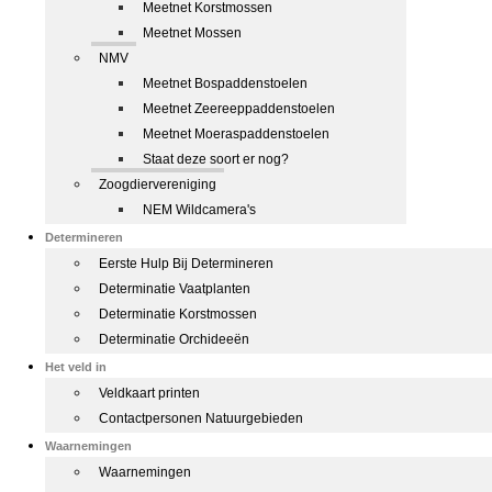
Meetnet Korstmossen
Meetnet Mossen
NMV
Meetnet Bospaddenstoelen
Meetnet Zeereeppaddenstoelen
Meetnet Moeraspaddenstoelen
Staat deze soort er nog?
Zoogdiervereniging
NEM Wildcamera's
Determineren
Eerste Hulp Bij Determineren
Determinatie Vaatplanten
Determinatie Korstmossen
Determinatie Orchideeën
Het veld in
Veldkaart printen
Contactpersonen Natuurgebieden
Waarnemingen
Waarnemingen