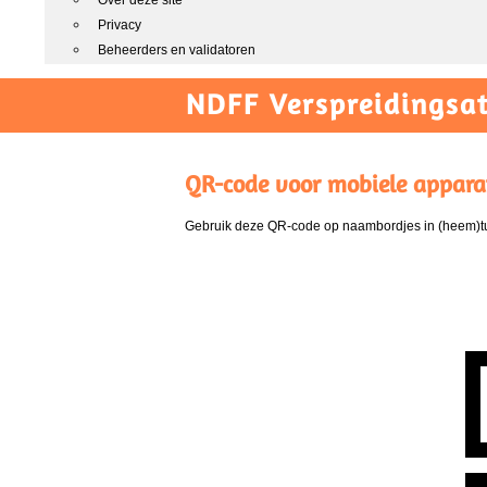
Over deze site
Privacy
Beheerders en validatoren
NDFF Verspreidingsat
QR-code voor mobiele appara
Gebruik deze QR-code op naambordjes in (heem)tui