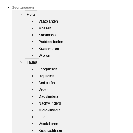
Soortgroepen
Flora
Vaatplanten
Mossen
Korstmossen
Paddenstoelen
Kranswieren
Wieren
Fauna
Zoogdieren
Reptielen
Amfibieën
Vissen
Dagvlinders
Nachtvlinders
Microvlinders
Libellen
Weekdieren
Kreeftachtigen