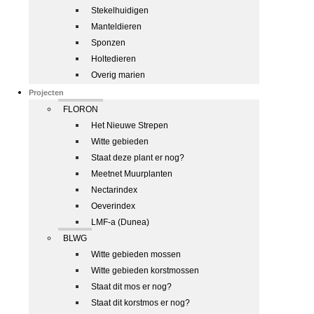
Stekelhuidigen
Manteldieren
Sponzen
Holtedieren
Overig marien
Projecten
FLORON
Het Nieuwe Strepen
Witte gebieden
Staat deze plant er nog?
Meetnet Muurplanten
Nectarindex
Oeverindex
LMF-a (Dunea)
BLWG
Witte gebieden mossen
Witte gebieden korstmossen
Staat dit mos er nog?
Staat dit korstmos er nog?