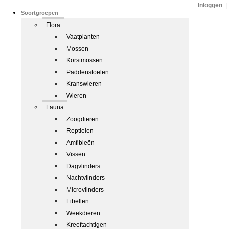
Inloggen
|
Soortgroepen
Flora
Vaatplanten
Mossen
Korstmossen
Paddenstoelen
Kranswieren
Wieren
Fauna
Zoogdieren
Reptielen
Amfibieën
Vissen
Dagvlinders
Nachtvlinders
Microvlinders
Libellen
Weekdieren
Kreeftachtigen