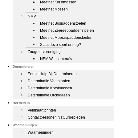
Meetnet Korstmossen
Meetnet Mossen
NMV
Meetnet Bospaddenstoelen
Meetnet Zeereeppaddenstoelen
Meetnet Moeraspaddenstoelen
Staat deze soort er nog?
Zoogdiervereniging
NEM Wildcamera's
Determineren
Eerste Hulp Bij Determineren
Determinatie Vaatplanten
Determinatie Korstmossen
Determinatie Orchideeën
Het veld in
Veldkaart printen
Contactpersonen Natuurgebieden
Waarnemingen
Waarnemingen