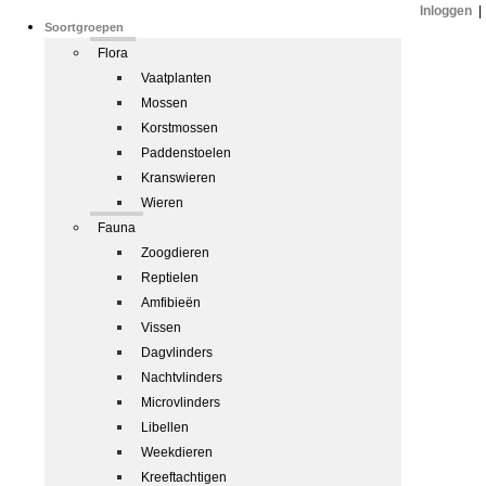
Inloggen
|
Soortgroepen
Flora
Vaatplanten
Mossen
Korstmossen
Paddenstoelen
Kranswieren
Wieren
Fauna
Zoogdieren
Reptielen
Amfibieën
Vissen
Dagvlinders
Nachtvlinders
Microvlinders
Libellen
Weekdieren
Kreeftachtigen