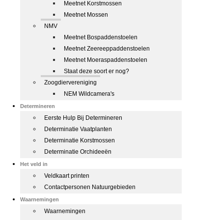
Meetnet Korstmossen
Meetnet Mossen
NMV
Meetnet Bospaddenstoelen
Meetnet Zeereeppaddenstoelen
Meetnet Moeraspaddenstoelen
Staat deze soort er nog?
Zoogdiervereniging
NEM Wildcamera's
Determineren
Eerste Hulp Bij Determineren
Determinatie Vaatplanten
Determinatie Korstmossen
Determinatie Orchideeën
Het veld in
Veldkaart printen
Contactpersonen Natuurgebieden
Waarnemingen
Waarnemingen