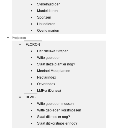
Stekelhuidigen
Manteldieren
Sponzen
Holtedieren
Overig marien
Projecten
FLORON
Het Nieuwe Strepen
Witte gebieden
Staat deze plant er nog?
Meetnet Muurplanten
Nectarindex
Oeverindex
LMF-a (Dunea)
BLWG
Witte gebieden mossen
Witte gebieden korstmossen
Staat dit mos er nog?
Staat dit korstmos er nog?