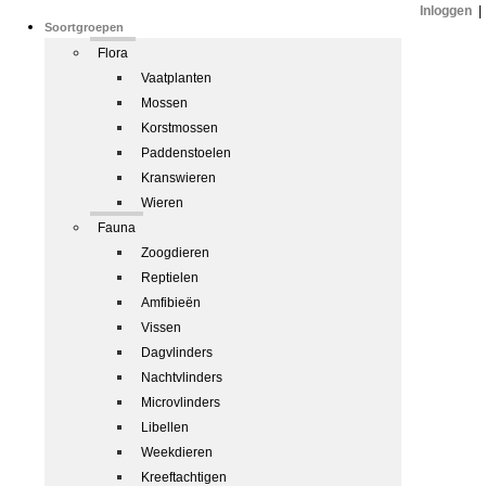
Inloggen
|
Soortgroepen
Flora
Vaatplanten
Mossen
Korstmossen
Paddenstoelen
Kranswieren
Wieren
Fauna
Zoogdieren
Reptielen
Amfibieën
Vissen
Dagvlinders
Nachtvlinders
Microvlinders
Libellen
Weekdieren
Kreeftachtigen