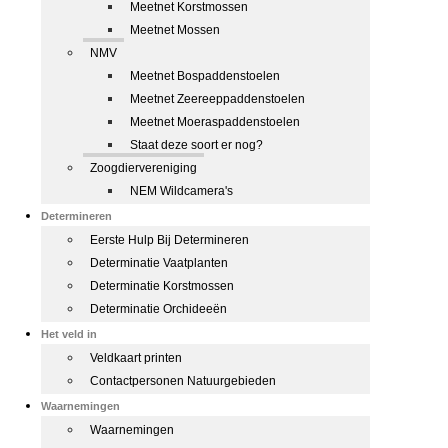
Meetnet Korstmossen
Meetnet Mossen
NMV
Meetnet Bospaddenstoelen
Meetnet Zeereeppaddenstoelen
Meetnet Moeraspaddenstoelen
Staat deze soort er nog?
Zoogdiervereniging
NEM Wildcamera's
Determineren
Eerste Hulp Bij Determineren
Determinatie Vaatplanten
Determinatie Korstmossen
Determinatie Orchideeën
Het veld in
Veldkaart printen
Contactpersonen Natuurgebieden
Waarnemingen
Waarnemingen