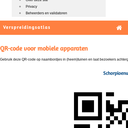
Over deze site
Privacy
Beheerders en validatoren
Verspreidingsatlas
QR-code voor mobiele apparaten
Gebruik deze QR-code op naambordjes in (heem)tuinen en laat bezoekers achterg
Schorpioenwi