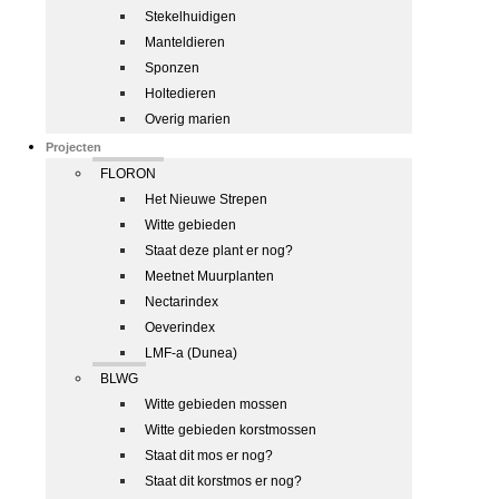
Stekelhuidigen
Manteldieren
Sponzen
Holtedieren
Overig marien
Projecten
FLORON
Het Nieuwe Strepen
Witte gebieden
Staat deze plant er nog?
Meetnet Muurplanten
Nectarindex
Oeverindex
LMF-a (Dunea)
BLWG
Witte gebieden mossen
Witte gebieden korstmossen
Staat dit mos er nog?
Staat dit korstmos er nog?