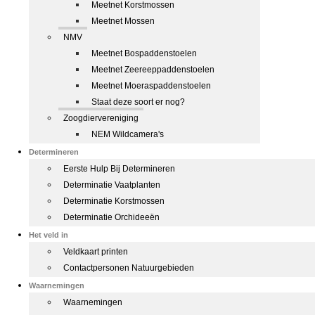
Meetnet Korstmossen
Meetnet Mossen
NMV
Meetnet Bospaddenstoelen
Meetnet Zeereeppaddenstoelen
Meetnet Moeraspaddenstoelen
Staat deze soort er nog?
Zoogdiervereniging
NEM Wildcamera's
Determineren
Eerste Hulp Bij Determineren
Determinatie Vaatplanten
Determinatie Korstmossen
Determinatie Orchideeën
Het veld in
Veldkaart printen
Contactpersonen Natuurgebieden
Waarnemingen
Waarnemingen