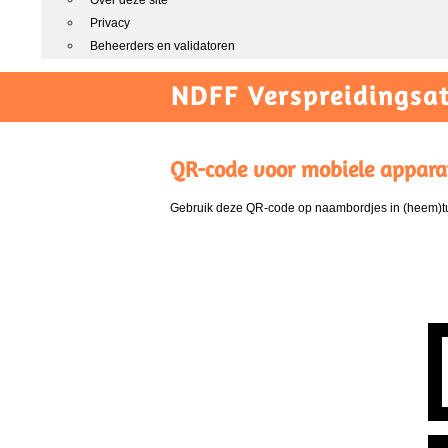
Over deze site
Privacy
Beheerders en validatoren
NDFF Verspreidingsat
QR-code voor mobiele appara
Gebruik deze QR-code op naambordjes in (heem)tui