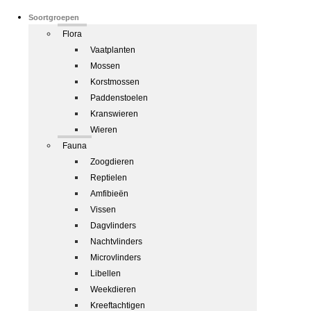
Soortgroepen
Flora
Vaatplanten
Mossen
Korstmossen
Paddenstoelen
Kranswieren
Wieren
Fauna
Zoogdieren
Reptielen
Amfibieën
Vissen
Dagvlinders
Nachtvlinders
Microvlinders
Libellen
Weekdieren
Kreeftachtigen