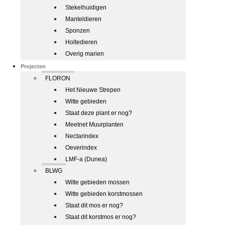
Stekelhuidigen
Manteldieren
Sponzen
Holtedieren
Overig marien
Projecten
FLORON
Het Nieuwe Strepen
Witte gebieden
Staat deze plant er nog?
Meetnet Muurplanten
Nectarindex
Oeverindex
LMF-a (Dunea)
BLWG
Witte gebieden mossen
Witte gebieden korstmossen
Staat dit mos er nog?
Staat dit korstmos er nog?