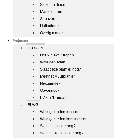
Stekelhuidigen
Manteldieren
Sponzen
Holtedieren
Overig marien
Projecten
FLORON
Het Nieuwe Strepen
Witte gebieden
Staat deze plant er nog?
Meetnet Muurplanten
Nectarindex
Oeverindex
LMF-a (Dunea)
BLWG
Witte gebieden mossen
Witte gebieden korstmossen
Staat dit mos er nog?
Staat dit korstmos er nog?