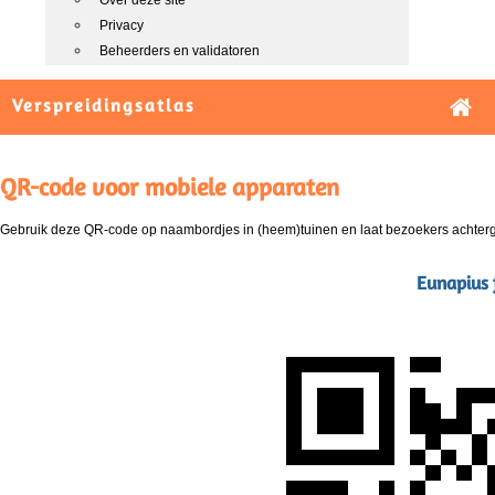
Over deze site
Privacy
Beheerders en validatoren
Verspreidingsatlas
QR-code voor mobiele apparaten
Gebruik deze QR-code op naambordjes in (heem)tuinen en laat bezoekers achterg
Eunapius f