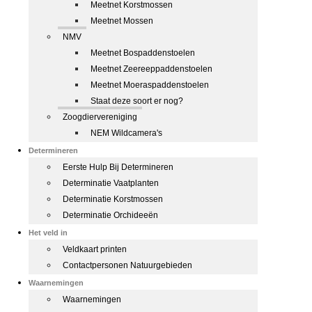
Meetnet Korstmossen
Meetnet Mossen
NMV
Meetnet Bospaddenstoelen
Meetnet Zeereeppaddenstoelen
Meetnet Moeraspaddenstoelen
Staat deze soort er nog?
Zoogdiervereniging
NEM Wildcamera's
Determineren
Eerste Hulp Bij Determineren
Determinatie Vaatplanten
Determinatie Korstmossen
Determinatie Orchideeën
Het veld in
Veldkaart printen
Contactpersonen Natuurgebieden
Waarnemingen
Waarnemingen