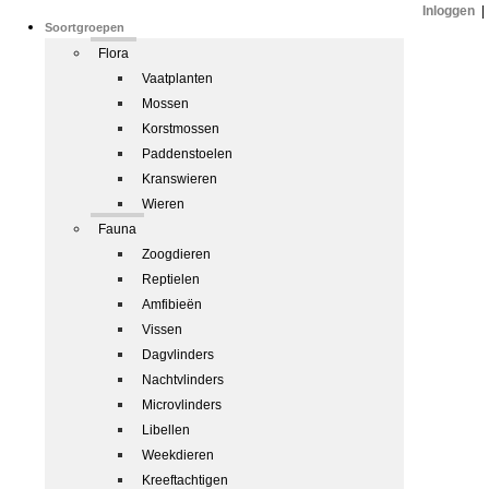
Inloggen
|
Soortgroepen
Flora
Vaatplanten
Mossen
Korstmossen
Paddenstoelen
Kranswieren
Wieren
Fauna
Zoogdieren
Reptielen
Amfibieën
Vissen
Dagvlinders
Nachtvlinders
Microvlinders
Libellen
Weekdieren
Kreeftachtigen