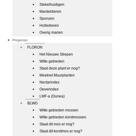
Stekelhuidigen
Manteldieren
Sponzen
Holtedieren
Overig marien
Projecten
FLORON
Het Nieuwe Strepen
Witte gebieden
Staat deze plant er nog?
Meetnet Muurplanten
Nectarindex
Oeverindex
LMF-a (Dunea)
BLWG
Witte gebieden mossen
Witte gebieden korstmossen
Staat dit mos er nog?
Staat dit korstmos er nog?