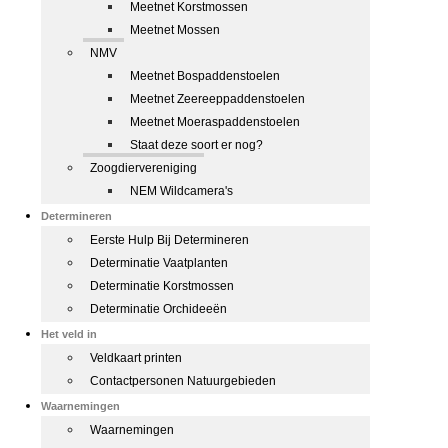
Meetnet Korstmossen
Meetnet Mossen
NMV
Meetnet Bospaddenstoelen
Meetnet Zeereeppaddenstoelen
Meetnet Moeraspaddenstoelen
Staat deze soort er nog?
Zoogdiervereniging
NEM Wildcamera's
Determineren
Eerste Hulp Bij Determineren
Determinatie Vaatplanten
Determinatie Korstmossen
Determinatie Orchideeën
Het veld in
Veldkaart printen
Contactpersonen Natuurgebieden
Waarnemingen
Waarnemingen