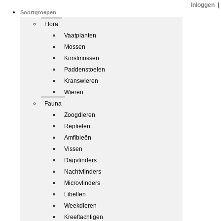
Inloggen
|
Soortgroepen
Flora
Vaatplanten
Mossen
Korstmossen
Paddenstoelen
Kranswieren
Wieren
Fauna
Zoogdieren
Reptielen
Amfibieën
Vissen
Dagvlinders
Nachtvlinders
Microvlinders
Libellen
Weekdieren
Kreeftachtigen