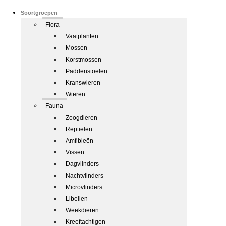
Soortgroepen
Flora
Vaatplanten
Mossen
Korstmossen
Paddenstoelen
Kranswieren
Wieren
Fauna
Zoogdieren
Reptielen
Amfibieën
Vissen
Dagvlinders
Nachtvlinders
Microvlinders
Libellen
Weekdieren
Kreeftachtigen