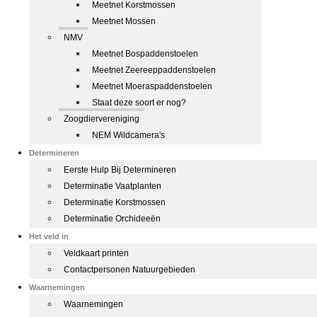
Meetnet Korstmossen
Meetnet Mossen
NMV
Meetnet Bospaddenstoelen
Meetnet Zeereeppaddenstoelen
Meetnet Moeraspaddenstoelen
Staat deze soort er nog?
Zoogdiervereniging
NEM Wildcamera's
Determineren
Eerste Hulp Bij Determineren
Determinatie Vaatplanten
Determinatie Korstmossen
Determinatie Orchideeën
Het veld in
Veldkaart printen
Contactpersonen Natuurgebieden
Waarnemingen
Waarnemingen