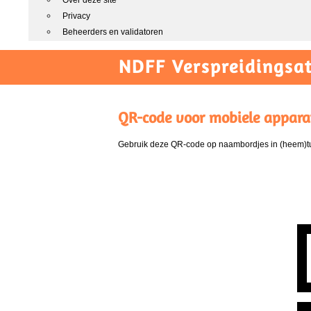
Over deze site
Privacy
Beheerders en validatoren
NDFF Verspreidingsat
QR-code voor mobiele appara
Gebruik deze QR-code op naambordjes in (heem)tui