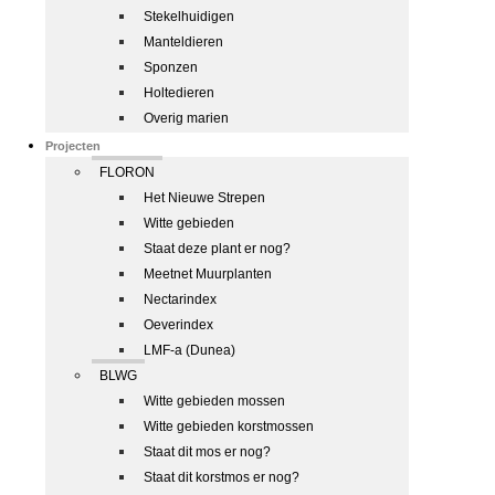
Stekelhuidigen
Manteldieren
Sponzen
Holtedieren
Overig marien
Projecten
FLORON
Het Nieuwe Strepen
Witte gebieden
Staat deze plant er nog?
Meetnet Muurplanten
Nectarindex
Oeverindex
LMF-a (Dunea)
BLWG
Witte gebieden mossen
Witte gebieden korstmossen
Staat dit mos er nog?
Staat dit korstmos er nog?