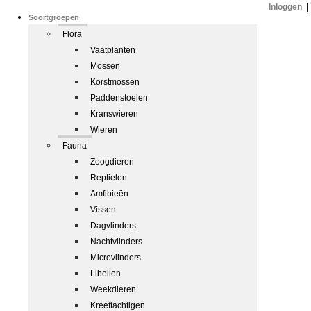
Inloggen
|
Soortgroepen
Flora
Vaatplanten
Mossen
Korstmossen
Paddenstoelen
Kranswieren
Wieren
Fauna
Zoogdieren
Reptielen
Amfibieën
Vissen
Dagvlinders
Nachtvlinders
Microvlinders
Libellen
Weekdieren
Kreeftachtigen