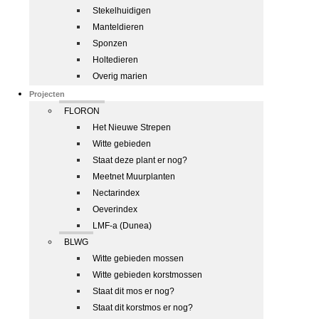
Stekelhuidigen
Manteldieren
Sponzen
Holtedieren
Overig marien
Projecten
FLORON
Het Nieuwe Strepen
Witte gebieden
Staat deze plant er nog?
Meetnet Muurplanten
Nectarindex
Oeverindex
LMF-a (Dunea)
BLWG
Witte gebieden mossen
Witte gebieden korstmossen
Staat dit mos er nog?
Staat dit korstmos er nog?