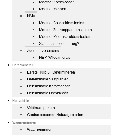
Meetnet Korstmossen
Meetnet Mossen
NMV
Meetnet Bospaddenstoelen
Meetnet Zeereeppaddenstoelen
Meetnet Moeraspaddenstoelen
Staat deze soort er nog?
Zoogdiervereniging
NEM Wildcamera's
Determineren
Eerste Hulp Bij Determineren
Determinatie Vaatplanten
Determinatie Korstmossen
Determinatie Orchideeën
Het veld in
Veldkaart printen
Contactpersonen Natuurgebieden
Waarnemingen
Waarnemingen