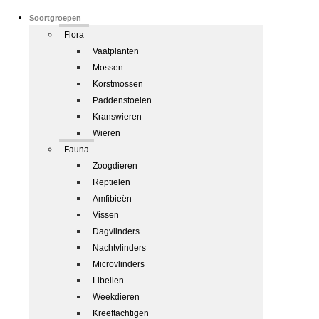
Soortgroepen
Flora
Vaatplanten
Mossen
Korstmossen
Paddenstoelen
Kranswieren
Wieren
Fauna
Zoogdieren
Reptielen
Amfibieën
Vissen
Dagvlinders
Nachtvlinders
Microvlinders
Libellen
Weekdieren
Kreeftachtigen