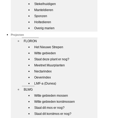
Stekelhuidigen
Manteldieren
Sponzen
Holtedieren
Overig marien
Projecten
FLORON
Het Nieuwe Strepen
Witte gebieden
Staat deze plant er nog?
Meetnet Muurplanten
Nectarindex
Oeverindex
LMF-a (Dunea)
BLWG
Witte gebieden mossen
Witte gebieden korstmossen
Staat dit mos er nog?
Staat dit korstmos er nog?