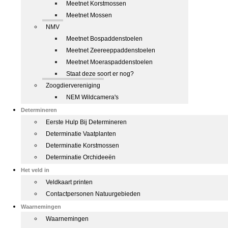
Meetnet Korstmossen
Meetnet Mossen
NMV
Meetnet Bospaddenstoelen
Meetnet Zeereeppaddenstoelen
Meetnet Moeraspaddenstoelen
Staat deze soort er nog?
Zoogdiervereniging
NEM Wildcamera's
Determineren
Eerste Hulp Bij Determineren
Determinatie Vaatplanten
Determinatie Korstmossen
Determinatie Orchideeën
Het veld in
Veldkaart printen
Contactpersonen Natuurgebieden
Waarnemingen
Waarnemingen