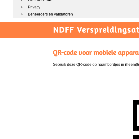
Over deze site
Privacy
Beheerders en validatoren
NDFF Verspreidingsat
QR-code voor mobiele appara
Gebruik deze QR-code op naambordjes in (heem)tui