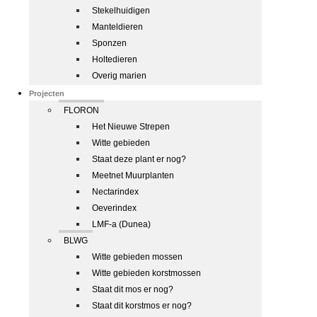
Stekelhuidigen
Manteldieren
Sponzen
Holtedieren
Overig marien
Projecten
FLORON
Het Nieuwe Strepen
Witte gebieden
Staat deze plant er nog?
Meetnet Muurplanten
Nectarindex
Oeverindex
LMF-a (Dunea)
BLWG
Witte gebieden mossen
Witte gebieden korstmossen
Staat dit mos er nog?
Staat dit korstmos er nog?