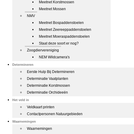
Meetnet Korstmossen
Meetnet Mossen
NMV
Meetnet Bospaddenstoelen
Meetnet Zeereeppaddenstoelen
Meetnet Moeraspaddenstoelen
Staat deze soort er nog?
Zoogdiervereniging
NEM Wildcamera's
Determineren
Eerste Hulp Bij Determineren
Determinatie Vaatplanten
Determinatie Korstmossen
Determinatie Orchideeën
Het veld in
Veldkaart printen
Contactpersonen Natuurgebieden
Waarnemingen
Waarnemingen