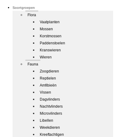
Soortgroepen
Flora
Vaatplanten
Mossen
Korstmossen
Paddenstoelen
Kranswieren
Wieren
Fauna
Zoogdieren
Reptielen
Amfibieën
Vissen
Dagvlinders
Nachtvlinders
Microvlinders
Libellen
Weekdieren
Kreeftachtigen