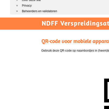
Over deze site
Privacy
Beheerders en validatoren
NDFF Verspreidingsat
QR-code voor mobiele appara
Gebruik deze QR-code op naambordjes in (heem)tui