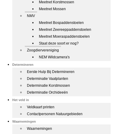
Meetnet Korstmossen
Meetnet Mossen
NMV
Meetnet Bospaddenstoelen
Meetnet Zeereeppaddenstoelen
Meetnet Moeraspaddenstoelen
Staat deze soort er nog?
Zoogdiervereniging
NEM Wildcamera's
Determineren
Eerste Hulp Bij Determineren
Determinatie Vaatplanten
Determinatie Korstmossen
Determinatie Orchideeën
Het veld in
Veldkaart printen
Contactpersonen Natuurgebieden
Waarnemingen
Waarnemingen