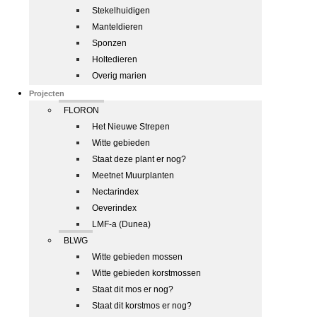
Stekelhuidigen
Manteldieren
Sponzen
Holtedieren
Overig marien
Projecten
FLORON
Het Nieuwe Strepen
Witte gebieden
Staat deze plant er nog?
Meetnet Muurplanten
Nectarindex
Oeverindex
LMF-a (Dunea)
BLWG
Witte gebieden mossen
Witte gebieden korstmossen
Staat dit mos er nog?
Staat dit korstmos er nog?