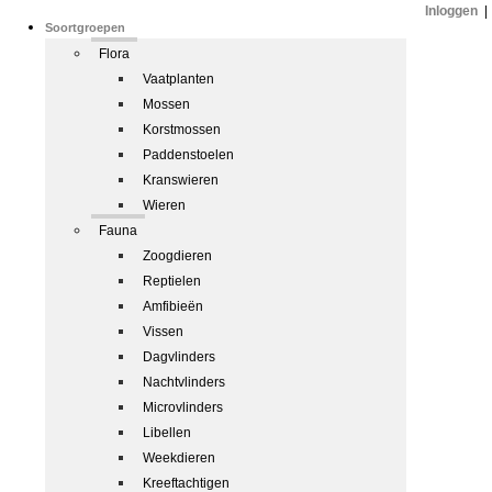
Inloggen
|
Soortgroepen
Flora
Vaatplanten
Mossen
Korstmossen
Paddenstoelen
Kranswieren
Wieren
Fauna
Zoogdieren
Reptielen
Amfibieën
Vissen
Dagvlinders
Nachtvlinders
Microvlinders
Libellen
Weekdieren
Kreeftachtigen