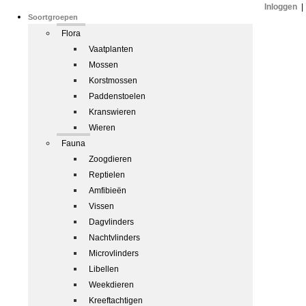
Inloggen
|
Soortgroepen
Flora
Vaatplanten
Mossen
Korstmossen
Paddenstoelen
Kranswieren
Wieren
Fauna
Zoogdieren
Reptielen
Amfibieën
Vissen
Dagvlinders
Nachtvlinders
Microvlinders
Libellen
Weekdieren
Kreeftachtigen