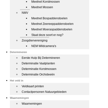
Meetnet Korstmossen
Meetnet Mossen
NMV
Meetnet Bospaddenstoelen
Meetnet Zeereeppaddenstoelen
Meetnet Moeraspaddenstoelen
Staat deze soort er nog?
Zoogdiervereniging
NEM Wildcamera's
Determineren
Eerste Hulp Bij Determineren
Determinatie Vaatplanten
Determinatie Korstmossen
Determinatie Orchideeën
Het veld in
Veldkaart printen
Contactpersonen Natuurgebieden
Waarnemingen
Waarnemingen