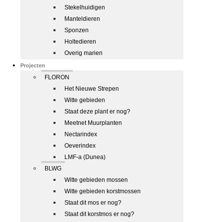
Stekelhuidigen
Manteldieren
Sponzen
Holtedieren
Overig marien
Projecten
FLORON
Het Nieuwe Strepen
Witte gebieden
Staat deze plant er nog?
Meetnet Muurplanten
Nectarindex
Oeverindex
LMF-a (Dunea)
BLWG
Witte gebieden mossen
Witte gebieden korstmossen
Staat dit mos er nog?
Staat dit korstmos er nog?