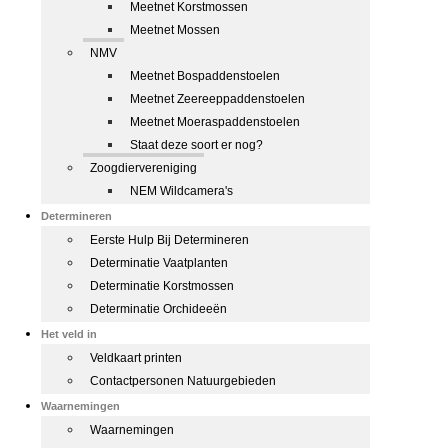
Meetnet Korstmossen
Meetnet Mossen
NMV
Meetnet Bospaddenstoelen
Meetnet Zeereeppaddenstoelen
Meetnet Moeraspaddenstoelen
Staat deze soort er nog?
Zoogdiervereniging
NEM Wildcamera's
Determineren
Eerste Hulp Bij Determineren
Determinatie Vaatplanten
Determinatie Korstmossen
Determinatie Orchideeën
Het veld in
Veldkaart printen
Contactpersonen Natuurgebieden
Waarnemingen
Waarnemingen