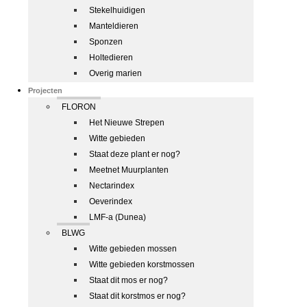
Stekelhuidigen
Manteldieren
Sponzen
Holtedieren
Overig marien
Projecten
FLORON
Het Nieuwe Strepen
Witte gebieden
Staat deze plant er nog?
Meetnet Muurplanten
Nectarindex
Oeverindex
LMF-a (Dunea)
BLWG
Witte gebieden mossen
Witte gebieden korstmossen
Staat dit mos er nog?
Staat dit korstmos er nog?