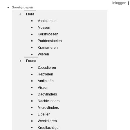
Inloggen
|
Soortgroepen
Flora
Vaatplanten
Mossen
Korstmossen
Paddenstoelen
Kranswieren
Wieren
Fauna
Zoogdieren
Reptielen
Amfibieën
Vissen
Dagvlinders
Nachtvlinders
Microvlinders
Libellen
Weekdieren
Kreeftachtigen