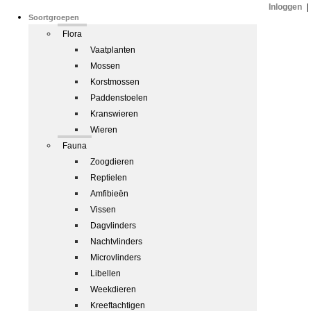
Inloggen
|
Soortgroepen
Flora
Vaatplanten
Mossen
Korstmossen
Paddenstoelen
Kranswieren
Wieren
Fauna
Zoogdieren
Reptielen
Amfibieën
Vissen
Dagvlinders
Nachtvlinders
Microvlinders
Libellen
Weekdieren
Kreeftachtigen