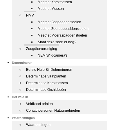
Meetnet Korstmossen
Meetnet Mossen
NMV
Meetnet Bospaddenstoelen
Meetnet Zeereeppaddenstoelen
Meetnet Moeraspaddenstoelen
Staat deze soort er nog?
Zoogdiervereniging
NEM Wildcamera's
Determineren
Eerste Hulp Bij Determineren
Determinatie Vaatplanten
Determinatie Korstmossen
Determinatie Orchideeën
Het veld in
Veldkaart printen
Contactpersonen Natuurgebieden
Waarnemingen
Waarnemingen