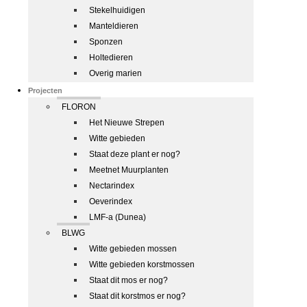
Stekelhuidigen
Manteldieren
Sponzen
Holtedieren
Overig marien
Projecten
FLORON
Het Nieuwe Strepen
Witte gebieden
Staat deze plant er nog?
Meetnet Muurplanten
Nectarindex
Oeverindex
LMF-a (Dunea)
BLWG
Witte gebieden mossen
Witte gebieden korstmossen
Staat dit mos er nog?
Staat dit korstmos er nog?