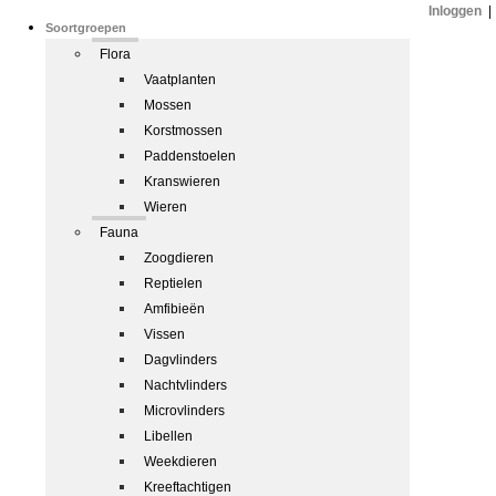
Inloggen
|
Soortgroepen
Flora
Vaatplanten
Mossen
Korstmossen
Paddenstoelen
Kranswieren
Wieren
Fauna
Zoogdieren
Reptielen
Amfibieën
Vissen
Dagvlinders
Nachtvlinders
Microvlinders
Libellen
Weekdieren
Kreeftachtigen