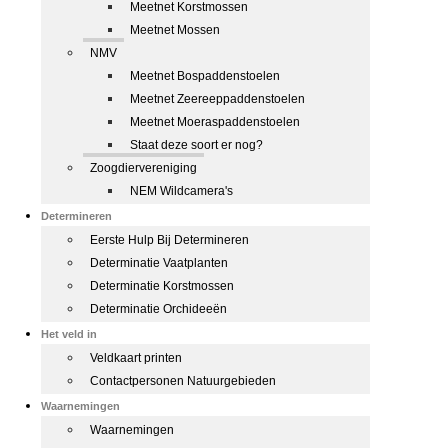
Meetnet Korstmossen
Meetnet Mossen
NMV
Meetnet Bospaddenstoelen
Meetnet Zeereeppaddenstoelen
Meetnet Moeraspaddenstoelen
Staat deze soort er nog?
Zoogdiervereniging
NEM Wildcamera's
Determineren
Eerste Hulp Bij Determineren
Determinatie Vaatplanten
Determinatie Korstmossen
Determinatie Orchideeën
Het veld in
Veldkaart printen
Contactpersonen Natuurgebieden
Waarnemingen
Waarnemingen