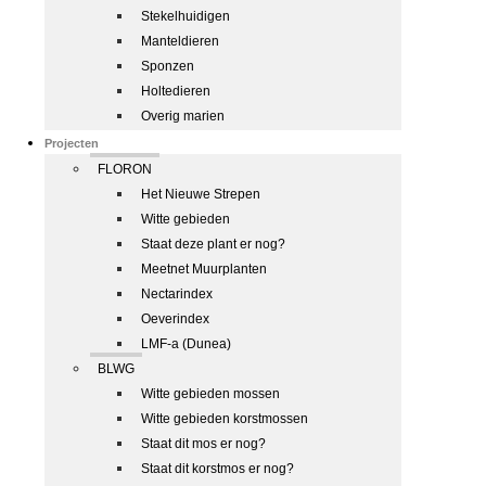
Stekelhuidigen
Manteldieren
Sponzen
Holtedieren
Overig marien
Projecten
FLORON
Het Nieuwe Strepen
Witte gebieden
Staat deze plant er nog?
Meetnet Muurplanten
Nectarindex
Oeverindex
LMF-a (Dunea)
BLWG
Witte gebieden mossen
Witte gebieden korstmossen
Staat dit mos er nog?
Staat dit korstmos er nog?