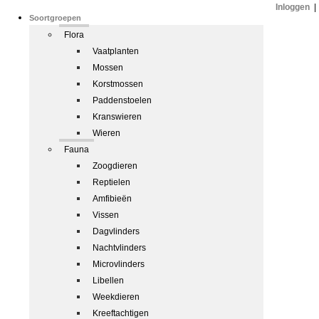
Inloggen
|
Soortgroepen
Flora
Vaatplanten
Mossen
Korstmossen
Paddenstoelen
Kranswieren
Wieren
Fauna
Zoogdieren
Reptielen
Amfibieën
Vissen
Dagvlinders
Nachtvlinders
Microvlinders
Libellen
Weekdieren
Kreeftachtigen