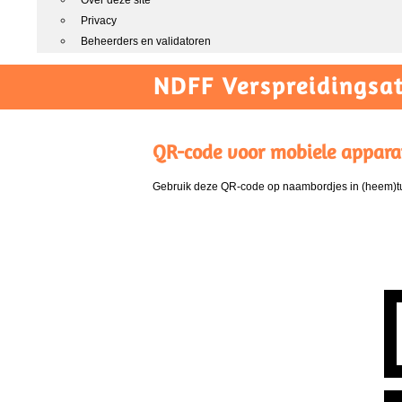
Over deze site
Privacy
Beheerders en validatoren
NDFF Verspreidingsat
QR-code voor mobiele appara
Gebruik deze QR-code op naambordjes in (heem)tui