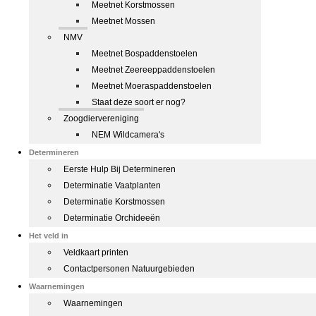
Meetnet Korstmossen
Meetnet Mossen
NMV
Meetnet Bospaddenstoelen
Meetnet Zeereeppaddenstoelen
Meetnet Moeraspaddenstoelen
Staat deze soort er nog?
Zoogdiervereniging
NEM Wildcamera's
Determineren
Eerste Hulp Bij Determineren
Determinatie Vaatplanten
Determinatie Korstmossen
Determinatie Orchideeën
Het veld in
Veldkaart printen
Contactpersonen Natuurgebieden
Waarnemingen
Waarnemingen