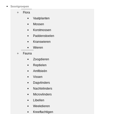
Soortgroepen
Flora
Vaatplanten
Mossen
Korstmossen
Paddenstoelen
Kranswieren
Wieren
Fauna
Zoogdieren
Reptielen
Amfibieën
Vissen
Dagvlinders
Nachtvlinders
Microvlinders
Libellen
Weekdieren
Kreeftachtigen