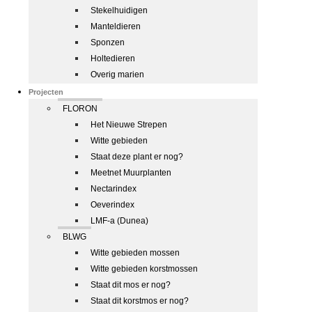
Stekelhuidigen
Manteldieren
Sponzen
Holtedieren
Overig marien
Projecten
FLORON
Het Nieuwe Strepen
Witte gebieden
Staat deze plant er nog?
Meetnet Muurplanten
Nectarindex
Oeverindex
LMF-a (Dunea)
BLWG
Witte gebieden mossen
Witte gebieden korstmossen
Staat dit mos er nog?
Staat dit korstmos er nog?