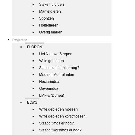
Stekelhuidigen
Manteldieren
Sponzen
Holtedieren
Overig marien
Projecten
FLORON
Het Nieuwe Strepen
Witte gebieden
Staat deze plant er nog?
Meetnet Muurplanten
Nectarindex
Oeverindex
LMF-a (Dunea)
BLWG
Witte gebieden mossen
Witte gebieden korstmossen
Staat dit mos er nog?
Staat dit korstmos er nog?