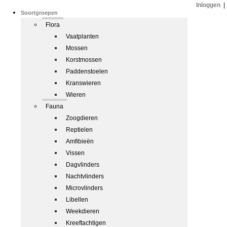
Inloggen
|
Soortgroepen
Flora
Vaatplanten
Mossen
Korstmossen
Paddenstoelen
Kranswieren
Wieren
Fauna
Zoogdieren
Reptielen
Amfibieën
Vissen
Dagvlinders
Nachtvlinders
Microvlinders
Libellen
Weekdieren
Kreeftachtigen