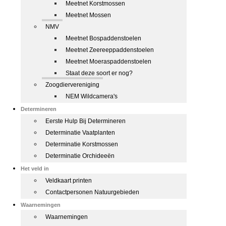
Meetnet Korstmossen
Meetnet Mossen
NMV
Meetnet Bospaddenstoelen
Meetnet Zeereeppaddenstoelen
Meetnet Moeraspaddenstoelen
Staat deze soort er nog?
Zoogdiervereniging
NEM Wildcamera's
Determineren
Eerste Hulp Bij Determineren
Determinatie Vaatplanten
Determinatie Korstmossen
Determinatie Orchideeën
Het veld in
Veldkaart printen
Contactpersonen Natuurgebieden
Waarnemingen
Waarnemingen