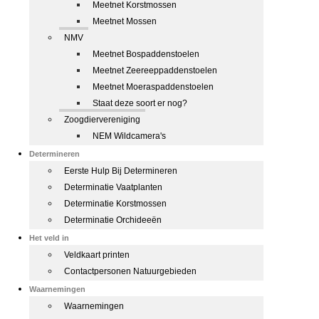
Meetnet Korstmossen
Meetnet Mossen
NMV
Meetnet Bospaddenstoelen
Meetnet Zeereeppaddenstoelen
Meetnet Moeraspaddenstoelen
Staat deze soort er nog?
Zoogdiervereniging
NEM Wildcamera's
Determineren
Eerste Hulp Bij Determineren
Determinatie Vaatplanten
Determinatie Korstmossen
Determinatie Orchideeën
Het veld in
Veldkaart printen
Contactpersonen Natuurgebieden
Waarnemingen
Waarnemingen