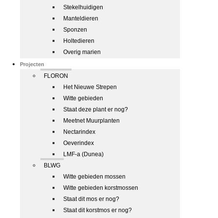
Stekelhuidigen
Manteldieren
Sponzen
Holtedieren
Overig marien
Projecten
FLORON
Het Nieuwe Strepen
Witte gebieden
Staat deze plant er nog?
Meetnet Muurplanten
Nectarindex
Oeverindex
LMF-a (Dunea)
BLWG
Witte gebieden mossen
Witte gebieden korstmossen
Staat dit mos er nog?
Staat dit korstmos er nog?