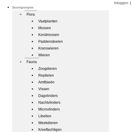
Inloggen
|
Soortgroepen
Flora
Vaatplanten
Mossen
Korstmossen
Paddenstoelen
Kranswieren
Wieren
Fauna
Zoogdieren
Reptielen
Amfibieën
Vissen
Dagvlinders
Nachtvlinders
Microvlinders
Libellen
Weekdieren
Kreeftachtigen