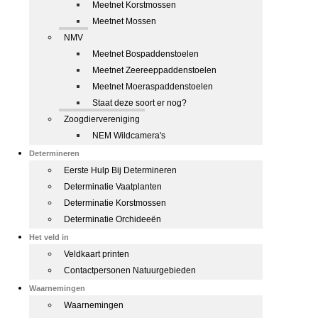
Meetnet Korstmossen
Meetnet Mossen
NMV
Meetnet Bospaddenstoelen
Meetnet Zeereeppaddenstoelen
Meetnet Moeraspaddenstoelen
Staat deze soort er nog?
Zoogdiervereniging
NEM Wildcamera's
Determineren
Eerste Hulp Bij Determineren
Determinatie Vaatplanten
Determinatie Korstmossen
Determinatie Orchideeën
Het veld in
Veldkaart printen
Contactpersonen Natuurgebieden
Waarnemingen
Waarnemingen