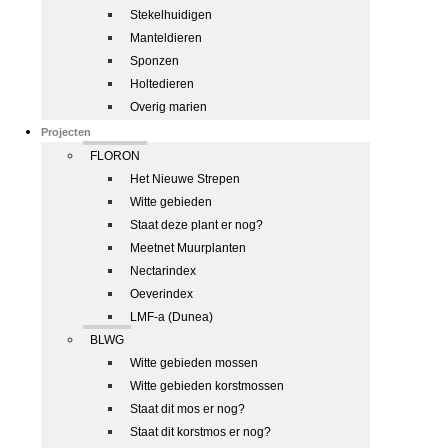
Stekelhuidigen
Manteldieren
Sponzen
Holtedieren
Overig marien
Projecten
FLORON
Het Nieuwe Strepen
Witte gebieden
Staat deze plant er nog?
Meetnet Muurplanten
Nectarindex
Oeverindex
LMF-a (Dunea)
BLWG
Witte gebieden mossen
Witte gebieden korstmossen
Staat dit mos er nog?
Staat dit korstmos er nog?