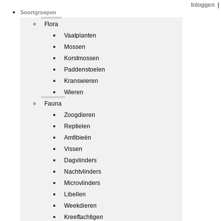
Inloggen
|
Soortgroepen
Flora
Vaatplanten
Mossen
Korstmossen
Paddenstoelen
Kranswieren
Wieren
Fauna
Zoogdieren
Reptielen
Amfibieën
Vissen
Dagvlinders
Nachtvlinders
Microvlinders
Libellen
Weekdieren
Kreeftachtigen