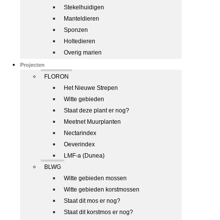
Stekelhuidigen
Manteldieren
Sponzen
Holtedieren
Overig marien
Projecten
FLORON
Het Nieuwe Strepen
Witte gebieden
Staat deze plant er nog?
Meetnet Muurplanten
Nectarindex
Oeverindex
LMF-a (Dunea)
BLWG
Witte gebieden mossen
Witte gebieden korstmossen
Staat dit mos er nog?
Staat dit korstmos er nog?