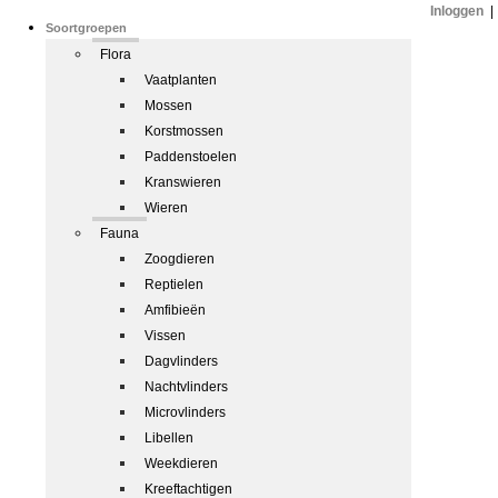
Inloggen
|
Soortgroepen
Flora
Vaatplanten
Mossen
Korstmossen
Paddenstoelen
Kranswieren
Wieren
Fauna
Zoogdieren
Reptielen
Amfibieën
Vissen
Dagvlinders
Nachtvlinders
Microvlinders
Libellen
Weekdieren
Kreeftachtigen