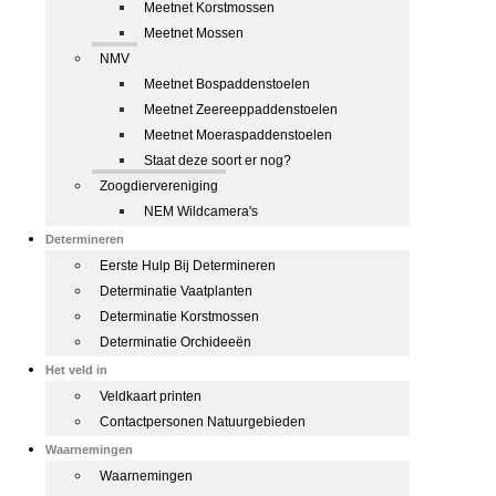
Meetnet Korstmossen
Meetnet Mossen
NMV
Meetnet Bospaddenstoelen
Meetnet Zeereeppaddenstoelen
Meetnet Moeraspaddenstoelen
Staat deze soort er nog?
Zoogdiervereniging
NEM Wildcamera's
Determineren
Eerste Hulp Bij Determineren
Determinatie Vaatplanten
Determinatie Korstmossen
Determinatie Orchideeën
Het veld in
Veldkaart printen
Contactpersonen Natuurgebieden
Waarnemingen
Waarnemingen