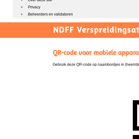
Over deze site
Privacy
Beheerders en validatoren
NDFF Verspreidingsat
QR-code voor mobiele appara
Gebruik deze QR-code op naambordjes in (heem)tui