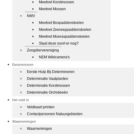
Meetnet Korstmossen
Meetnet Mossen
NMV
Meetnet Bospaddenstoelen
Meetnet Zeereeppaddenstoelen
Meetnet Moeraspaddenstoelen
Staat deze soort er nog?
Zoogdiervereniging
NEM Wildcamera's
Determineren
Eerste Hulp Bij Determineren
Determinatie Vaatplanten
Determinatie Korstmossen
Determinatie Orchideeën
Het veld in
Veldkaart printen
Contactpersonen Natuurgebieden
Waarnemingen
Waarnemingen