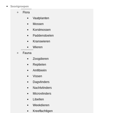
Soortgroepen
Flora
Vaatplanten
Mossen
Korstmossen
Paddenstoelen
Kranswieren
Wieren
Fauna
Zoogdieren
Reptielen
Amfibieën
Vissen
Dagvlinders
Nachtvlinders
Microvlinders
Libellen
Weekdieren
Kreeftachtigen