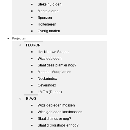
Stekelhuidigen
Manteldieren
Sponzen
Holtedieren
Overig marien
Projecten
FLORON
Het Nieuwe Strepen
Witte gebieden
Staat deze plant er nog?
Meetnet Muurplanten
Nectarindex
Oeverindex
LMF-a (Dunea)
BLWG
Witte gebieden mossen
Witte gebieden korstmossen
Staat dit mos er nog?
Staat dit korstmos er nog?