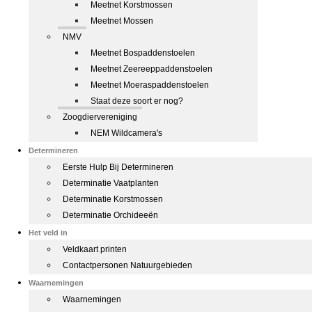
Meetnet Korstmossen
Meetnet Mossen
NMV
Meetnet Bospaddenstoelen
Meetnet Zeereeppaddenstoelen
Meetnet Moeraspaddenstoelen
Staat deze soort er nog?
Zoogdiervereniging
NEM Wildcamera's
Determineren
Eerste Hulp Bij Determineren
Determinatie Vaatplanten
Determinatie Korstmossen
Determinatie Orchideeën
Het veld in
Veldkaart printen
Contactpersonen Natuurgebieden
Waarnemingen
Waarnemingen