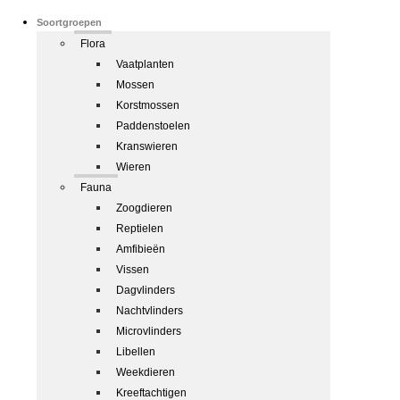
Soortgroepen
Flora
Vaatplanten
Mossen
Korstmossen
Paddenstoelen
Kranswieren
Wieren
Fauna
Zoogdieren
Reptielen
Amfibieën
Vissen
Dagvlinders
Nachtvlinders
Microvlinders
Libellen
Weekdieren
Kreeftachtigen