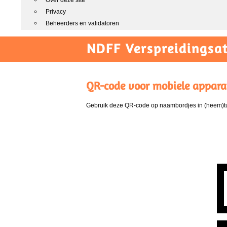
Over deze site
Privacy
Beheerders en validatoren
NDFF Verspreidingsat
QR-code voor mobiele appara
Gebruik deze QR-code op naambordjes in (heem)tui