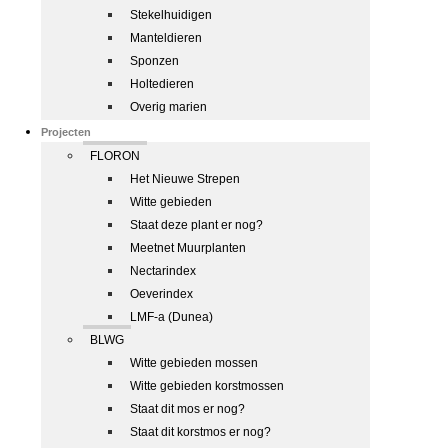
Stekelhuidigen
Manteldieren
Sponzen
Holtedieren
Overig marien
Projecten
FLORON
Het Nieuwe Strepen
Witte gebieden
Staat deze plant er nog?
Meetnet Muurplanten
Nectarindex
Oeverindex
LMF-a (Dunea)
BLWG
Witte gebieden mossen
Witte gebieden korstmossen
Staat dit mos er nog?
Staat dit korstmos er nog?