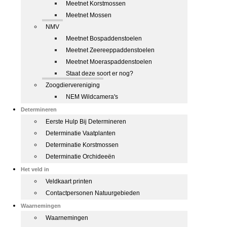
Meetnet Korstmossen
Meetnet Mossen
NMV
Meetnet Bospaddenstoelen
Meetnet Zeereeppaddenstoelen
Meetnet Moeraspaddenstoelen
Staat deze soort er nog?
Zoogdiervereniging
NEM Wildcamera's
Determineren
Eerste Hulp Bij Determineren
Determinatie Vaatplanten
Determinatie Korstmossen
Determinatie Orchideeën
Het veld in
Veldkaart printen
Contactpersonen Natuurgebieden
Waarnemingen
Waarnemingen