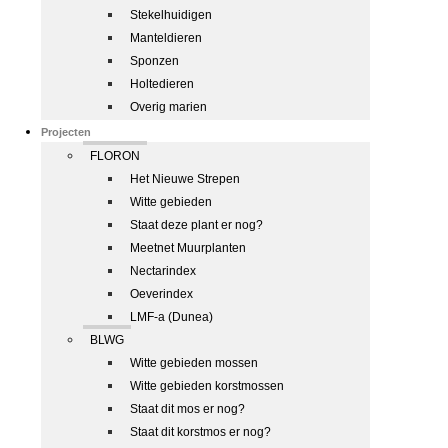
Stekelhuidigen
Manteldieren
Sponzen
Holtedieren
Overig marien
Projecten
FLORON
Het Nieuwe Strepen
Witte gebieden
Staat deze plant er nog?
Meetnet Muurplanten
Nectarindex
Oeverindex
LMF-a (Dunea)
BLWG
Witte gebieden mossen
Witte gebieden korstmossen
Staat dit mos er nog?
Staat dit korstmos er nog?