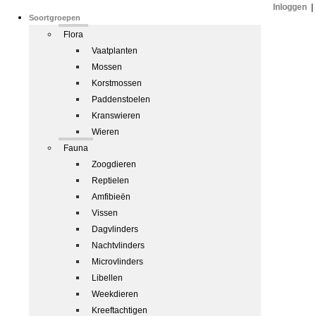
Inloggen
|
Soortgroepen
Flora
Vaatplanten
Mossen
Korstmossen
Paddenstoelen
Kranswieren
Wieren
Fauna
Zoogdieren
Reptielen
Amfibieën
Vissen
Dagvlinders
Nachtvlinders
Microvlinders
Libellen
Weekdieren
Kreeftachtigen