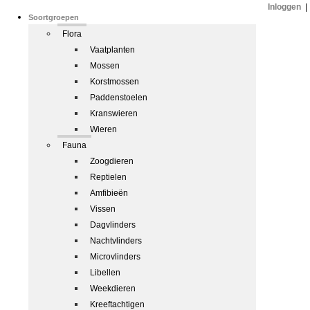
Inloggen
|
Soortgroepen
Flora
Vaatplanten
Mossen
Korstmossen
Paddenstoelen
Kranswieren
Wieren
Fauna
Zoogdieren
Reptielen
Amfibieën
Vissen
Dagvlinders
Nachtvlinders
Microvlinders
Libellen
Weekdieren
Kreeftachtigen