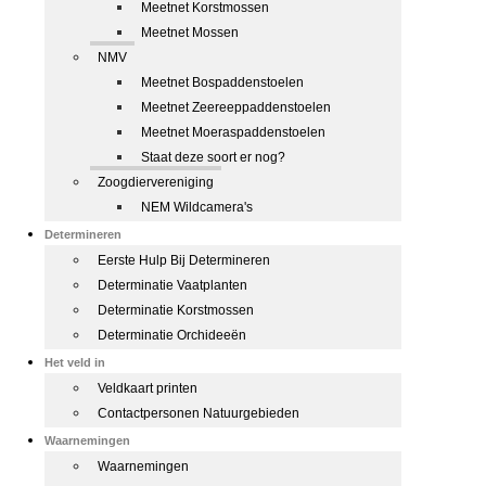
Meetnet Korstmossen
Meetnet Mossen
NMV
Meetnet Bospaddenstoelen
Meetnet Zeereeppaddenstoelen
Meetnet Moeraspaddenstoelen
Staat deze soort er nog?
Zoogdiervereniging
NEM Wildcamera's
Determineren
Eerste Hulp Bij Determineren
Determinatie Vaatplanten
Determinatie Korstmossen
Determinatie Orchideeën
Het veld in
Veldkaart printen
Contactpersonen Natuurgebieden
Waarnemingen
Waarnemingen