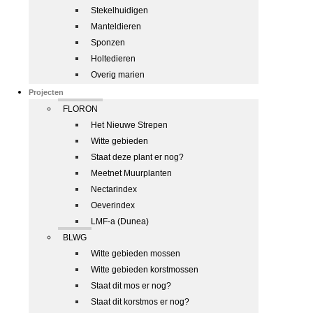
Stekelhuidigen
Manteldieren
Sponzen
Holtedieren
Overig marien
Projecten
FLORON
Het Nieuwe Strepen
Witte gebieden
Staat deze plant er nog?
Meetnet Muurplanten
Nectarindex
Oeverindex
LMF-a (Dunea)
BLWG
Witte gebieden mossen
Witte gebieden korstmossen
Staat dit mos er nog?
Staat dit korstmos er nog?