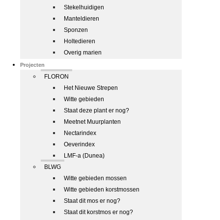
Stekelhuidigen
Manteldieren
Sponzen
Holtedieren
Overig marien
Projecten
FLORON
Het Nieuwe Strepen
Witte gebieden
Staat deze plant er nog?
Meetnet Muurplanten
Nectarindex
Oeverindex
LMF-a (Dunea)
BLWG
Witte gebieden mossen
Witte gebieden korstmossen
Staat dit mos er nog?
Staat dit korstmos er nog?