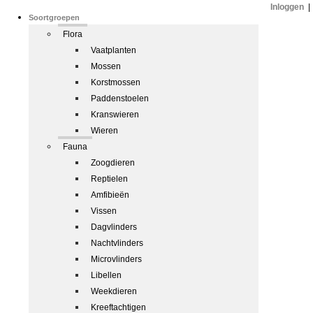
Inloggen
|
Soortgroepen
Flora
Vaatplanten
Mossen
Korstmossen
Paddenstoelen
Kranswieren
Wieren
Fauna
Zoogdieren
Reptielen
Amfibieën
Vissen
Dagvlinders
Nachtvlinders
Microvlinders
Libellen
Weekdieren
Kreeftachtigen