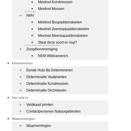
Meetnet Korstmossen
Meetnet Mossen
NMV
Meetnet Bospaddenstoelen
Meetnet Zeereeppaddenstoelen
Meetnet Moeraspaddenstoelen
Staat deze soort er nog?
Zoogdiervereniging
NEM Wildcamera's
Determineren
Eerste Hulp Bij Determineren
Determinatie Vaatplanten
Determinatie Korstmossen
Determinatie Orchideeën
Het veld in
Veldkaart printen
Contactpersonen Natuurgebieden
Waarnemingen
Waarnemingen