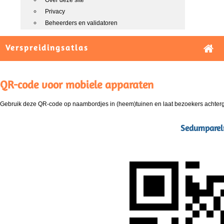
Over deze site
Privacy
Beheerders en validatoren
Verspreidingsatlas
QR-code voor mobiele apparaten
Gebruik deze QR-code op naambordjes in (heem)tuinen en laat bezoekers achterg
Sedumparelm