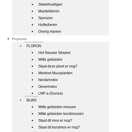
Stekelhuidigen
Manteldieren
Sponzen
Holtedieren
Overig marien
Projecten
FLORON
Het Nieuwe Strepen
Witte gebieden
Staat deze plant er nog?
Meetnet Muurplanten
Nectarindex
Oeverindex
LMF-a (Dunea)
BLWG
Witte gebieden mossen
Witte gebieden korstmossen
Staat dit mos er nog?
Staat dit korstmos er nog?