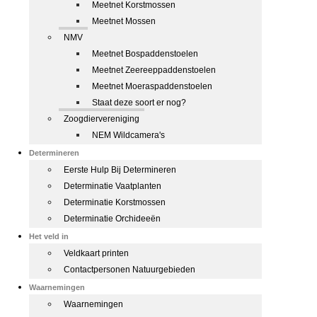
Meetnet Korstmossen
Meetnet Mossen
NMV
Meetnet Bospaddenstoelen
Meetnet Zeereeppaddenstoelen
Meetnet Moeraspaddenstoelen
Staat deze soort er nog?
Zoogdiervereniging
NEM Wildcamera's
Determineren
Eerste Hulp Bij Determineren
Determinatie Vaatplanten
Determinatie Korstmossen
Determinatie Orchideeën
Het veld in
Veldkaart printen
Contactpersonen Natuurgebieden
Waarnemingen
Waarnemingen