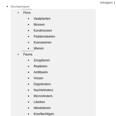
Inloggen
|
Soortgroepen
Flora
Vaatplanten
Mossen
Korstmossen
Paddenstoelen
Kranswieren
Wieren
Fauna
Zoogdieren
Reptielen
Amfibieën
Vissen
Dagvlinders
Nachtvlinders
Microvlinders
Libellen
Weekdieren
Kreeftachtigen