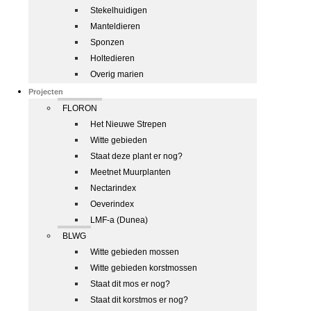
Stekelhuidigen
Manteldieren
Sponzen
Holtedieren
Overig marien
Projecten
FLORON
Het Nieuwe Strepen
Witte gebieden
Staat deze plant er nog?
Meetnet Muurplanten
Nectarindex
Oeverindex
LMF-a (Dunea)
BLWG
Witte gebieden mossen
Witte gebieden korstmossen
Staat dit mos er nog?
Staat dit korstmos er nog?