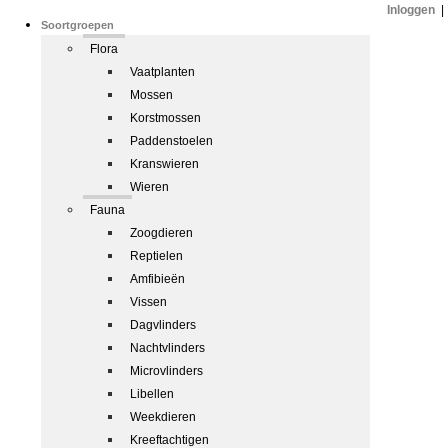
Inloggen
|
Soortgroepen
Flora
Vaatplanten
Mossen
Korstmossen
Paddenstoelen
Kranswieren
Wieren
Fauna
Zoogdieren
Reptielen
Amfibieën
Vissen
Dagvlinders
Nachtvlinders
Microvlinders
Libellen
Weekdieren
Kreeftachtigen