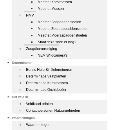
Meetnet Korstmossen
Meetnet Mossen
NMV
Meetnet Bospaddenstoelen
Meetnet Zeereeppaddenstoelen
Meetnet Moeraspaddenstoelen
Staat deze soort er nog?
Zoogdiervereniging
NEM Wildcamera's
Determineren
Eerste Hulp Bij Determineren
Determinatie Vaatplanten
Determinatie Korstmossen
Determinatie Orchideeën
Het veld in
Veldkaart printen
Contactpersonen Natuurgebieden
Waarnemingen
Waarnemingen