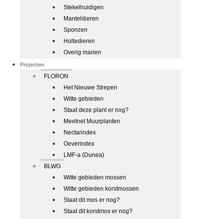
Stekelhuidigen
Manteldieren
Sponzen
Holtedieren
Overig marien
Projecten
FLORON
Het Nieuwe Strepen
Witte gebieden
Staat deze plant er nog?
Meetnet Muurplanten
Nectarindex
Oeverindex
LMF-a (Dunea)
BLWG
Witte gebieden mossen
Witte gebieden korstmossen
Staat dit mos er nog?
Staat dit korstmos er nog?