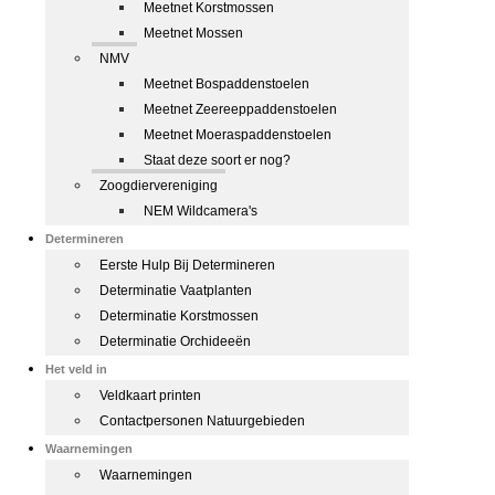
Meetnet Korstmossen
Meetnet Mossen
NMV
Meetnet Bospaddenstoelen
Meetnet Zeereeppaddenstoelen
Meetnet Moeraspaddenstoelen
Staat deze soort er nog?
Zoogdiervereniging
NEM Wildcamera's
Determineren
Eerste Hulp Bij Determineren
Determinatie Vaatplanten
Determinatie Korstmossen
Determinatie Orchideeën
Het veld in
Veldkaart printen
Contactpersonen Natuurgebieden
Waarnemingen
Waarnemingen