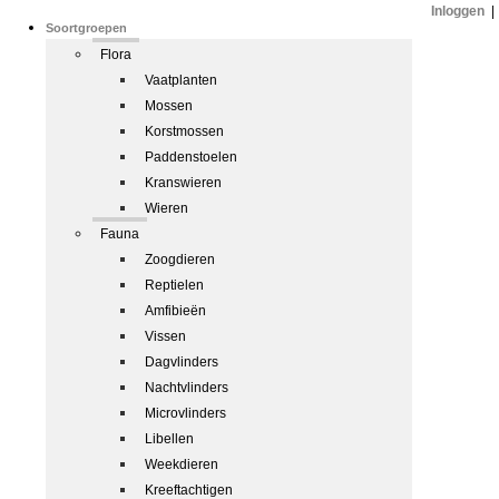
Inloggen
|
Soortgroepen
Flora
Vaatplanten
Mossen
Korstmossen
Paddenstoelen
Kranswieren
Wieren
Fauna
Zoogdieren
Reptielen
Amfibieën
Vissen
Dagvlinders
Nachtvlinders
Microvlinders
Libellen
Weekdieren
Kreeftachtigen