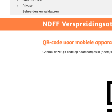
Over deze site
Privacy
Beheerders en validatoren
NDFF Verspreidingsat
QR-code voor mobiele appara
Gebruik deze QR-code op naambordjes in (heem)tui