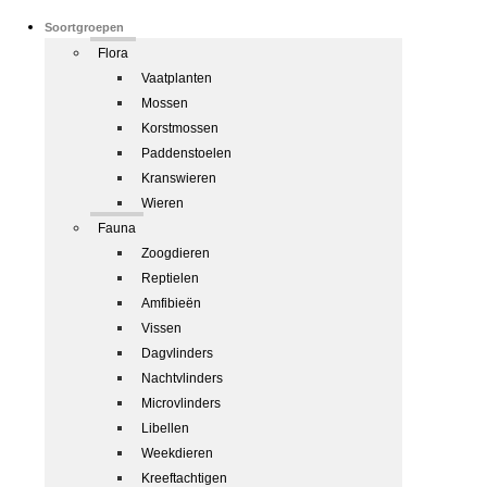
Soortgroepen
Flora
Vaatplanten
Mossen
Korstmossen
Paddenstoelen
Kranswieren
Wieren
Fauna
Zoogdieren
Reptielen
Amfibieën
Vissen
Dagvlinders
Nachtvlinders
Microvlinders
Libellen
Weekdieren
Kreeftachtigen