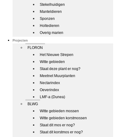
Stekelhuidigen
Manteldieren
Sponzen
Holtedieren
Overig marien
Projecten
FLORON
Het Nieuwe Strepen
Witte gebieden
Staat deze plant er nog?
Meetnet Muurplanten
Nectarindex
Oeverindex
LMF-a (Dunea)
BLWG
Witte gebieden mossen
Witte gebieden korstmossen
Staat dit mos er nog?
Staat dit korstmos er nog?