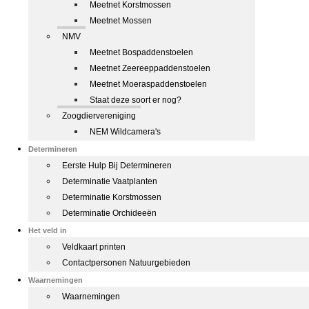
Meetnet Korstmossen
Meetnet Mossen
NMV
Meetnet Bospaddenstoelen
Meetnet Zeereeppaddenstoelen
Meetnet Moeraspaddenstoelen
Staat deze soort er nog?
Zoogdiervereniging
NEM Wildcamera's
Determineren
Eerste Hulp Bij Determineren
Determinatie Vaatplanten
Determinatie Korstmossen
Determinatie Orchideeën
Het veld in
Veldkaart printen
Contactpersonen Natuurgebieden
Waarnemingen
Waarnemingen