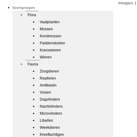
Inloggen
|
Soortgroepen
Flora
Vaatplanten
Mossen
Korstmossen
Paddenstoelen
Kranswieren
Wieren
Fauna
Zoogdieren
Reptielen
Amfibieën
Vissen
Dagvlinders
Nachtvlinders
Microvlinders
Libellen
Weekdieren
Kreeftachtigen