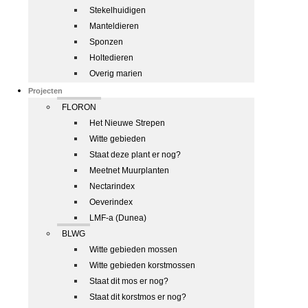
Stekelhuidigen
Manteldieren
Sponzen
Holtedieren
Overig marien
Projecten
FLORON
Het Nieuwe Strepen
Witte gebieden
Staat deze plant er nog?
Meetnet Muurplanten
Nectarindex
Oeverindex
LMF-a (Dunea)
BLWG
Witte gebieden mossen
Witte gebieden korstmossen
Staat dit mos er nog?
Staat dit korstmos er nog?