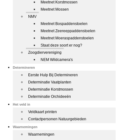
Meetnet Korstmossen
Meetnet Mossen
NMV
Meetnet Bospaddenstoelen
Meetnet Zeereeppaddenstoelen
Meetnet Moeraspaddenstoelen
Staat deze soort er nog?
Zoogdiervereniging
NEM Wildcamera's
Determineren
Eerste Hulp Bij Determineren
Determinatie Vaatplanten
Determinatie Korstmossen
Determinatie Orchideeën
Het veld in
Veldkaart printen
Contactpersonen Natuurgebieden
Waarnemingen
Waarnemingen