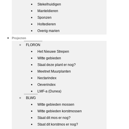
Stekelhuidigen
Manteldieren
Sponzen
Holtedieren
Overig marien
Projecten
FLORON
Het Nieuwe Strepen
Witte gebieden
Staat deze plant er nog?
Meetnet Muurplanten
Nectarindex
Oeverindex
LMF-a (Dunea)
BLWG
Witte gebieden mossen
Witte gebieden korstmossen
Staat dit mos er nog?
Staat dit korstmos er nog?