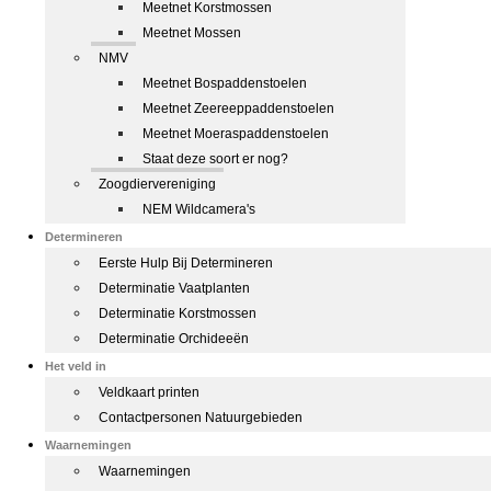
Meetnet Korstmossen
Meetnet Mossen
NMV
Meetnet Bospaddenstoelen
Meetnet Zeereeppaddenstoelen
Meetnet Moeraspaddenstoelen
Staat deze soort er nog?
Zoogdiervereniging
NEM Wildcamera's
Determineren
Eerste Hulp Bij Determineren
Determinatie Vaatplanten
Determinatie Korstmossen
Determinatie Orchideeën
Het veld in
Veldkaart printen
Contactpersonen Natuurgebieden
Waarnemingen
Waarnemingen