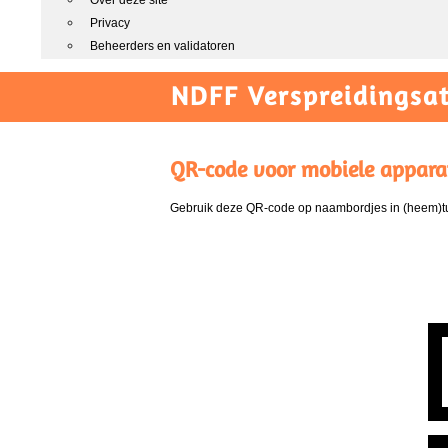
Over deze site
Privacy
Beheerders en validatoren
NDFF Verspreidingsat
QR-code voor mobiele appara
Gebruik deze QR-code op naambordjes in (heem)tui