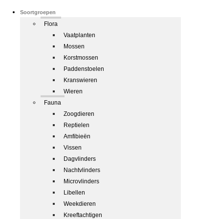
Soortgroepen
Flora
Vaatplanten
Mossen
Korstmossen
Paddenstoelen
Kranswieren
Wieren
Fauna
Zoogdieren
Reptielen
Amfibieën
Vissen
Dagvlinders
Nachtvlinders
Microvlinders
Libellen
Weekdieren
Kreeftachtigen