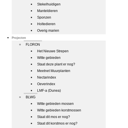
Stekelhuidigen
Manteldieren
Sponzen
Holtedieren
Overig marien
Projecten
FLORON
Het Nieuwe Strepen
Witte gebieden
Staat deze plant er nog?
Meetnet Muurplanten
Nectarindex
Oeverindex
LMF-a (Dunea)
BLWG
Witte gebieden mossen
Witte gebieden korstmossen
Staat dit mos er nog?
Staat dit korstmos er nog?