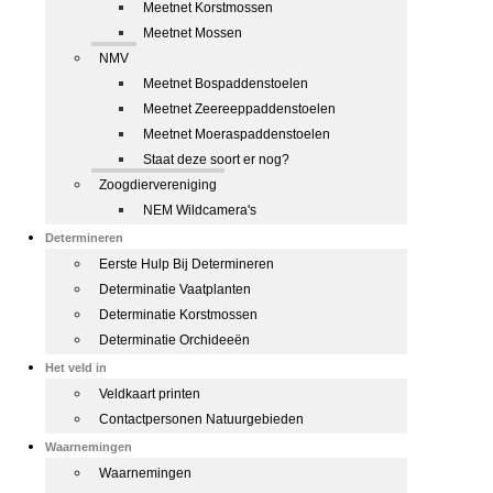
Meetnet Korstmossen
Meetnet Mossen
NMV
Meetnet Bospaddenstoelen
Meetnet Zeereeppaddenstoelen
Meetnet Moeraspaddenstoelen
Staat deze soort er nog?
Zoogdiervereniging
NEM Wildcamera's
Determineren
Eerste Hulp Bij Determineren
Determinatie Vaatplanten
Determinatie Korstmossen
Determinatie Orchideeën
Het veld in
Veldkaart printen
Contactpersonen Natuurgebieden
Waarnemingen
Waarnemingen