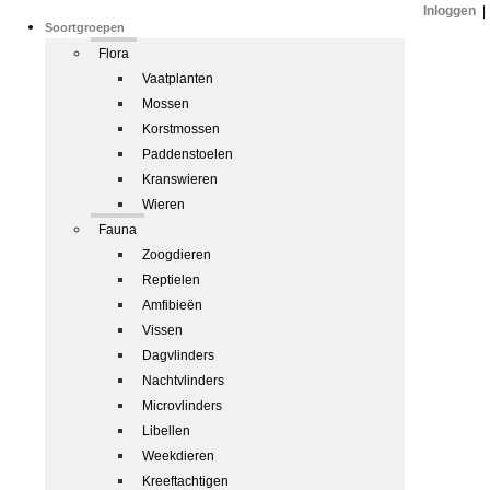
Inloggen
|
Soortgroepen
Flora
Vaatplanten
Mossen
Korstmossen
Paddenstoelen
Kranswieren
Wieren
Fauna
Zoogdieren
Reptielen
Amfibieën
Vissen
Dagvlinders
Nachtvlinders
Microvlinders
Libellen
Weekdieren
Kreeftachtigen