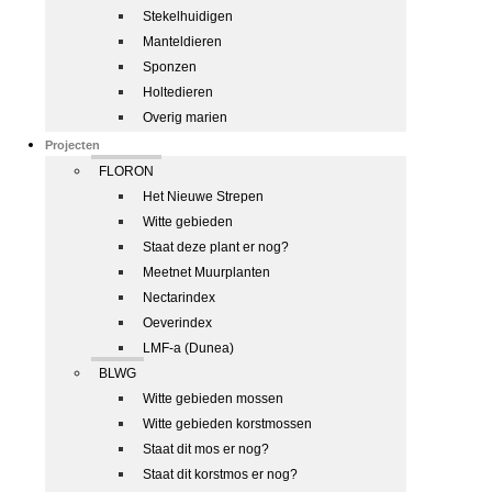
Stekelhuidigen
Manteldieren
Sponzen
Holtedieren
Overig marien
Projecten
FLORON
Het Nieuwe Strepen
Witte gebieden
Staat deze plant er nog?
Meetnet Muurplanten
Nectarindex
Oeverindex
LMF-a (Dunea)
BLWG
Witte gebieden mossen
Witte gebieden korstmossen
Staat dit mos er nog?
Staat dit korstmos er nog?