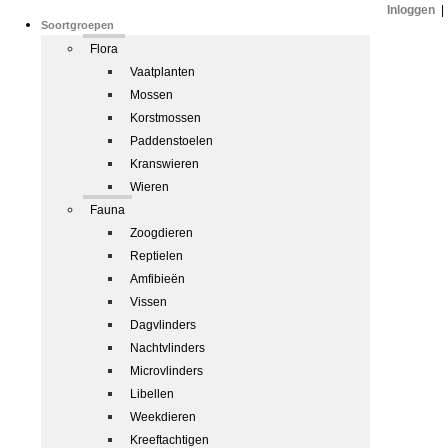
Inloggen
|
Soortgroepen
Flora
Vaatplanten
Mossen
Korstmossen
Paddenstoelen
Kranswieren
Wieren
Fauna
Zoogdieren
Reptielen
Amfibieën
Vissen
Dagvlinders
Nachtvlinders
Microvlinders
Libellen
Weekdieren
Kreeftachtigen