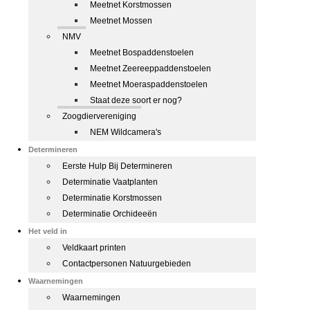
Meetnet Korstmossen
Meetnet Mossen
NMV
Meetnet Bospaddenstoelen
Meetnet Zeereeppaddenstoelen
Meetnet Moeraspaddenstoelen
Staat deze soort er nog?
Zoogdiervereniging
NEM Wildcamera's
Determineren
Eerste Hulp Bij Determineren
Determinatie Vaatplanten
Determinatie Korstmossen
Determinatie Orchideeën
Het veld in
Veldkaart printen
Contactpersonen Natuurgebieden
Waarnemingen
Waarnemingen