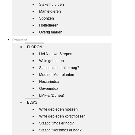
Stekelhuidigen
Manteldieren
Sponzen
Holtedieren
Overig marien
Projecten
FLORON
Het Nieuwe Strepen
Witte gebieden
Staat deze plant er nog?
Meetnet Muurplanten
Nectarindex
Oeverindex
LMF-a (Dunea)
BLWG
Witte gebieden mossen
Witte gebieden korstmossen
Staat dit mos er nog?
Staat dit korstmos er nog?