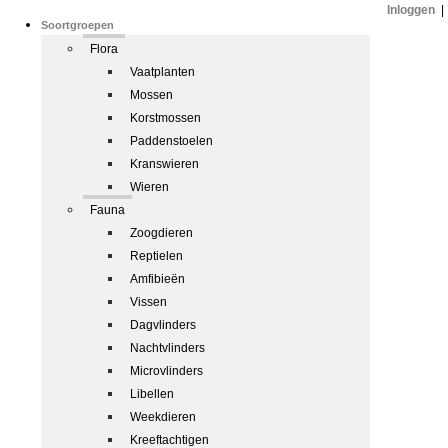
Inloggen
|
Soortgroepen
Flora
Vaatplanten
Mossen
Korstmossen
Paddenstoelen
Kranswieren
Wieren
Fauna
Zoogdieren
Reptielen
Amfibieën
Vissen
Dagvlinders
Nachtvlinders
Microvlinders
Libellen
Weekdieren
Kreeftachtigen