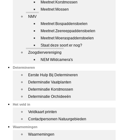
Meetnet Korstmossen
Meetnet Mossen
NMV
Meetnet Bospaddenstoelen
Meetnet Zeereeppaddenstoelen
Meetnet Moeraspaddenstoelen
Staat deze soort er nog?
Zoogdiervereniging
NEM Wildcamera's
Determineren
Eerste Hulp Bij Determineren
Determinatie Vaatplanten
Determinatie Korstmossen
Determinatie Orchideeën
Het veld in
Veldkaart printen
Contactpersonen Natuurgebieden
Waarnemingen
Waarnemingen