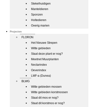
Stekelhuidigen
Manteldieren
Sponzen
Holtedieren
Overig marien
Projecten
FLORON
Het Nieuwe Strepen
Witte gebieden
Staat deze plant er nog?
Meetnet Muurplanten
Nectarindex
Oeverindex
LMF-a (Dunea)
BLWG
Witte gebieden mossen
Witte gebieden korstmossen
Staat dit mos er nog?
Staat dit korstmos er nog?