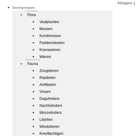
Inloggen
|
Soortgroepen
Flora
Vaatplanten
Mossen
Korstmossen
Paddenstoelen
Kranswieren
Wieren
Fauna
Zoogdieren
Reptielen
Amfibieën
Vissen
Dagvlinders
Nachtvlinders
Microvlinders
Libellen
Weekdieren
Kreeftachtigen