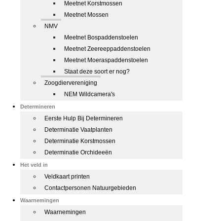
Meetnet Korstmossen
Meetnet Mossen
NMV
Meetnet Bospaddenstoelen
Meetnet Zeereeppaddenstoelen
Meetnet Moeraspaddenstoelen
Staat deze soort er nog?
Zoogdiervereniging
NEM Wildcamera's
Determineren
Eerste Hulp Bij Determineren
Determinatie Vaatplanten
Determinatie Korstmossen
Determinatie Orchideeën
Het veld in
Veldkaart printen
Contactpersonen Natuurgebieden
Waarnemingen
Waarnemingen