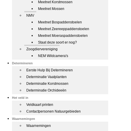
Meetnet Korstmossen
Meetnet Mossen
NMV
Meetnet Bospaddenstoelen
Meetnet Zeereeppaddenstoelen
Meetnet Moeraspaddenstoelen
Staat deze soort er nog?
Zoogdiervereniging
NEM Wildcamera's
Determineren
Eerste Hulp Bij Determineren
Determinatie Vaatplanten
Determinatie Korstmossen
Determinatie Orchideeën
Het veld in
Veldkaart printen
Contactpersonen Natuurgebieden
Waarnemingen
Waarnemingen