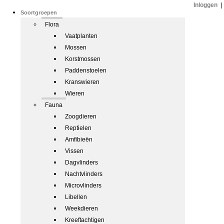
Inloggen
|
Soortgroepen
Flora
Vaatplanten
Mossen
Korstmossen
Paddenstoelen
Kranswieren
Wieren
Fauna
Zoogdieren
Reptielen
Amfibieën
Vissen
Dagvlinders
Nachtvlinders
Microvlinders
Libellen
Weekdieren
Kreeftachtigen