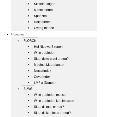
Stekelhuidigen
Manteldieren
Sponzen
Holtedieren
Overig marien
Projecten
FLORON
Het Nieuwe Strepen
Witte gebieden
Staat deze plant er nog?
Meetnet Muurplanten
Nectarindex
Oeverindex
LMF-a (Dunea)
BLWG
Witte gebieden mossen
Witte gebieden korstmossen
Staat dit mos er nog?
Staat dit korstmos er nog?