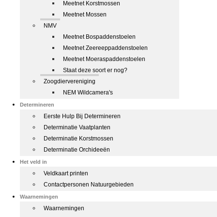
Meetnet Korstmossen
Meetnet Mossen
NMV
Meetnet Bospaddenstoelen
Meetnet Zeereeppaddenstoelen
Meetnet Moeraspaddenstoelen
Staat deze soort er nog?
Zoogdiervereniging
NEM Wildcamera's
Determineren
Eerste Hulp Bij Determineren
Determinatie Vaatplanten
Determinatie Korstmossen
Determinatie Orchideeën
Het veld in
Veldkaart printen
Contactpersonen Natuurgebieden
Waarnemingen
Waarnemingen