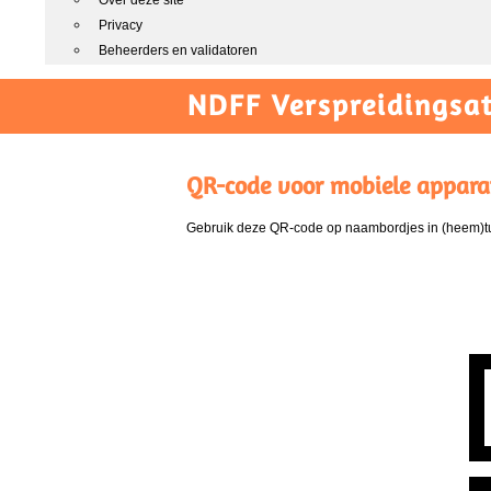
Over deze site
Privacy
Beheerders en validatoren
NDFF Verspreidingsat
QR-code voor mobiele appara
Gebruik deze QR-code op naambordjes in (heem)tui