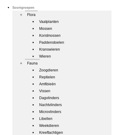
Soortgroepen
Flora
Vaatplanten
Mossen
Korstmossen
Paddenstoelen
Kranswieren
Wieren
Fauna
Zoogdieren
Reptielen
Amfibieën
Vissen
Dagvlinders
Nachtvlinders
Microvlinders
Libellen
Weekdieren
Kreeftachtigen