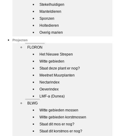
Stekelhuidigen
Manteldieren
Sponzen
Holtedieren
Overig marien
Projecten
FLORON
Het Nieuwe Strepen
Witte gebieden
Staat deze plant er nog?
Meetnet Muurplanten
Nectarindex
Oeverindex
LMF-a (Dunea)
BLWG
Witte gebieden mossen
Witte gebieden korstmossen
Staat dit mos er nog?
Staat dit korstmos er nog?