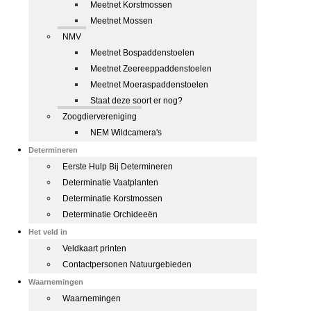
Meetnet Korstmossen
Meetnet Mossen
NMV
Meetnet Bospaddenstoelen
Meetnet Zeereeppaddenstoelen
Meetnet Moeraspaddenstoelen
Staat deze soort er nog?
Zoogdiervereniging
NEM Wildcamera's
Determineren
Eerste Hulp Bij Determineren
Determinatie Vaatplanten
Determinatie Korstmossen
Determinatie Orchideeën
Het veld in
Veldkaart printen
Contactpersonen Natuurgebieden
Waarnemingen
Waarnemingen