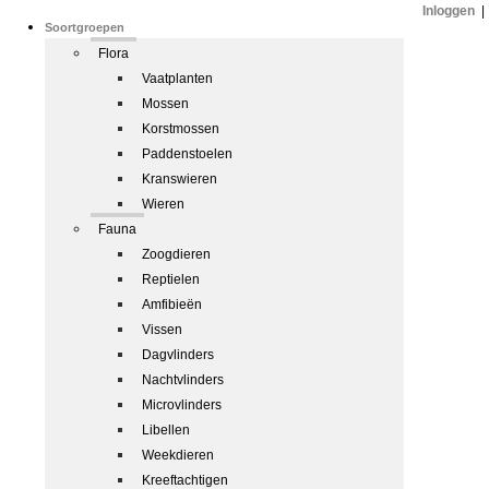
Inloggen
|
Soortgroepen
Flora
Vaatplanten
Mossen
Korstmossen
Paddenstoelen
Kranswieren
Wieren
Fauna
Zoogdieren
Reptielen
Amfibieën
Vissen
Dagvlinders
Nachtvlinders
Microvlinders
Libellen
Weekdieren
Kreeftachtigen