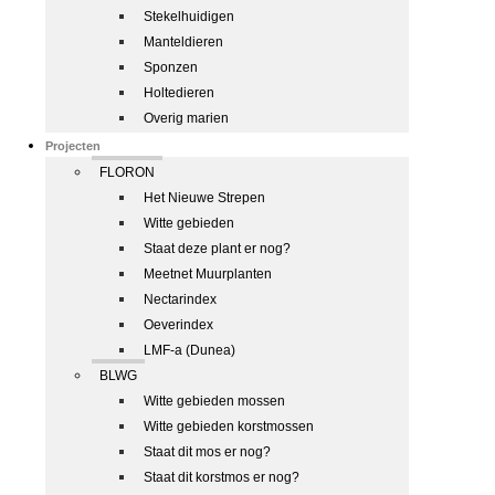
Stekelhuidigen
Manteldieren
Sponzen
Holtedieren
Overig marien
Projecten
FLORON
Het Nieuwe Strepen
Witte gebieden
Staat deze plant er nog?
Meetnet Muurplanten
Nectarindex
Oeverindex
LMF-a (Dunea)
BLWG
Witte gebieden mossen
Witte gebieden korstmossen
Staat dit mos er nog?
Staat dit korstmos er nog?