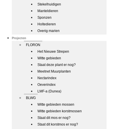
Stekelhuidigen
Manteldieren
Sponzen
Holtedieren
Overig marien
Projecten
FLORON
Het Nieuwe Strepen
Witte gebieden
Staat deze plant er nog?
Meetnet Muurplanten
Nectarindex
Oeverindex
LMF-a (Dunea)
BLWG
Witte gebieden mossen
Witte gebieden korstmossen
Staat dit mos er nog?
Staat dit korstmos er nog?