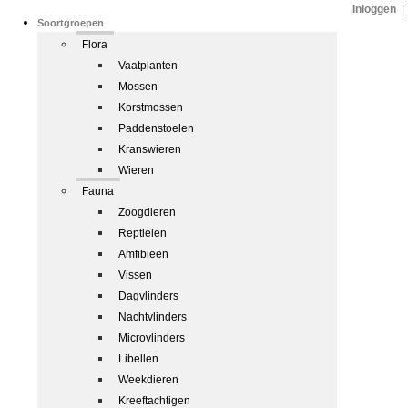
Inloggen
|
Soortgroepen
Flora
Vaatplanten
Mossen
Korstmossen
Paddenstoelen
Kranswieren
Wieren
Fauna
Zoogdieren
Reptielen
Amfibieën
Vissen
Dagvlinders
Nachtvlinders
Microvlinders
Libellen
Weekdieren
Kreeftachtigen