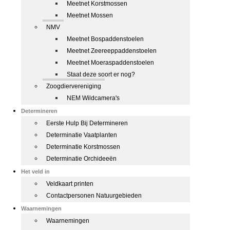
Meetnet Korstmossen
Meetnet Mossen
NMV
Meetnet Bospaddenstoelen
Meetnet Zeereeppaddenstoelen
Meetnet Moeraspaddenstoelen
Staat deze soort er nog?
Zoogdiervereniging
NEM Wildcamera's
Determineren
Eerste Hulp Bij Determineren
Determinatie Vaatplanten
Determinatie Korstmossen
Determinatie Orchideeën
Het veld in
Veldkaart printen
Contactpersonen Natuurgebieden
Waarnemingen
Waarnemingen