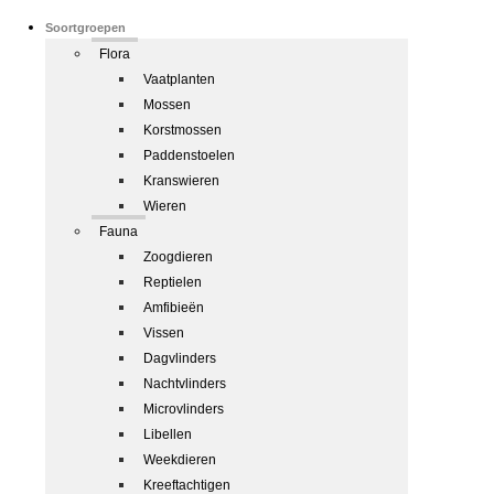
Soortgroepen
Flora
Vaatplanten
Mossen
Korstmossen
Paddenstoelen
Kranswieren
Wieren
Fauna
Zoogdieren
Reptielen
Amfibieën
Vissen
Dagvlinders
Nachtvlinders
Microvlinders
Libellen
Weekdieren
Kreeftachtigen