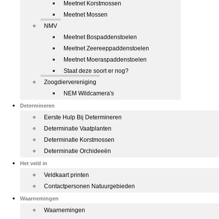
Meetnet Korstmossen
Meetnet Mossen
NMV
Meetnet Bospaddenstoelen
Meetnet Zeereeppaddenstoelen
Meetnet Moeraspaddenstoelen
Staat deze soort er nog?
Zoogdiervereniging
NEM Wildcamera's
Determineren
Eerste Hulp Bij Determineren
Determinatie Vaatplanten
Determinatie Korstmossen
Determinatie Orchideeën
Het veld in
Veldkaart printen
Contactpersonen Natuurgebieden
Waarnemingen
Waarnemingen