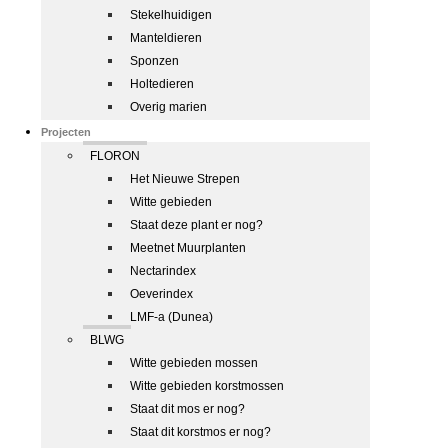
Stekelhuidigen
Manteldieren
Sponzen
Holtedieren
Overig marien
Projecten
FLORON
Het Nieuwe Strepen
Witte gebieden
Staat deze plant er nog?
Meetnet Muurplanten
Nectarindex
Oeverindex
LMF-a (Dunea)
BLWG
Witte gebieden mossen
Witte gebieden korstmossen
Staat dit mos er nog?
Staat dit korstmos er nog?