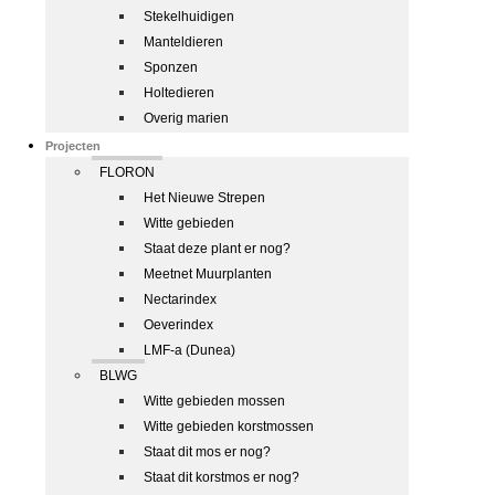
Stekelhuidigen
Manteldieren
Sponzen
Holtedieren
Overig marien
Projecten
FLORON
Het Nieuwe Strepen
Witte gebieden
Staat deze plant er nog?
Meetnet Muurplanten
Nectarindex
Oeverindex
LMF-a (Dunea)
BLWG
Witte gebieden mossen
Witte gebieden korstmossen
Staat dit mos er nog?
Staat dit korstmos er nog?