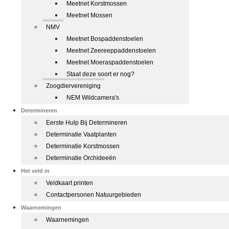
Meetnet Korstmossen
Meetnet Mossen
NMV
Meetnet Bospaddenstoelen
Meetnet Zeereeppaddenstoelen
Meetnet Moeraspaddenstoelen
Staat deze soort er nog?
Zoogdiervereniging
NEM Wildcamera's
Determineren
Eerste Hulp Bij Determineren
Determinatie Vaatplanten
Determinatie Korstmossen
Determinatie Orchideeën
Het veld in
Veldkaart printen
Contactpersonen Natuurgebieden
Waarnemingen
Waarnemingen