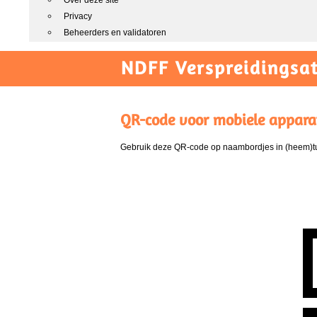
Over deze site
Privacy
Beheerders en validatoren
NDFF Verspreidingsat
QR-code voor mobiele appara
Gebruik deze QR-code op naambordjes in (heem)tui