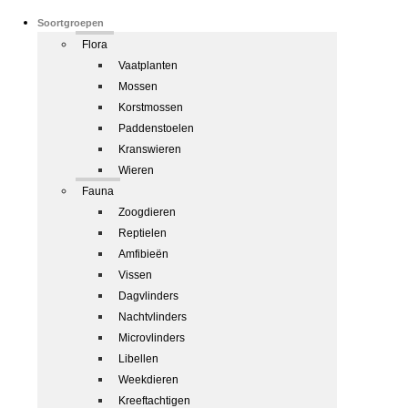
Soortgroepen
Flora
Vaatplanten
Mossen
Korstmossen
Paddenstoelen
Kranswieren
Wieren
Fauna
Zoogdieren
Reptielen
Amfibieën
Vissen
Dagvlinders
Nachtvlinders
Microvlinders
Libellen
Weekdieren
Kreeftachtigen