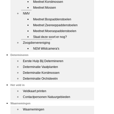
Meetnet Korstmossen
Meetnet Mossen
NMV
Meetnet Bospaddenstoelen
Meetnet Zeereeppaddenstoelen
Meetnet Moeraspaddenstoelen
Staat deze soort er nog?
Zoogdiervereniging
NEM Wildcamera's
Determineren
Eerste Hulp Bij Determineren
Determinatie Vaatplanten
Determinatie Korstmossen
Determinatie Orchideeën
Het veld in
Veldkaart printen
Contactpersonen Natuurgebieden
Waarnemingen
Waarnemingen