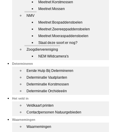
Meetnet Korstmossen
Meetnet Mossen
NMV
Meetnet Bospaddenstoelen
Meetnet Zeereeppaddenstoelen
Meetnet Moeraspaddenstoelen
Staat deze soort er nog?
Zoogdiervereniging
NEM Wildcamera's
Determineren
Eerste Hulp Bij Determineren
Determinatie Vaatplanten
Determinatie Korstmossen
Determinatie Orchideeën
Het veld in
Veldkaart printen
Contactpersonen Natuurgebieden
Waarnemingen
Waarnemingen