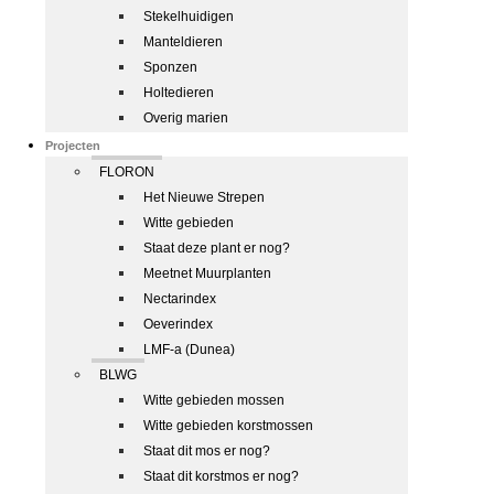
Stekelhuidigen
Manteldieren
Sponzen
Holtedieren
Overig marien
Projecten
FLORON
Het Nieuwe Strepen
Witte gebieden
Staat deze plant er nog?
Meetnet Muurplanten
Nectarindex
Oeverindex
LMF-a (Dunea)
BLWG
Witte gebieden mossen
Witte gebieden korstmossen
Staat dit mos er nog?
Staat dit korstmos er nog?