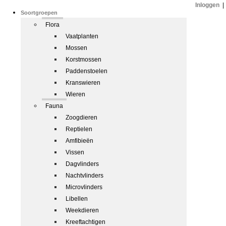
Inloggen
|
Soortgroepen
Flora
Vaatplanten
Mossen
Korstmossen
Paddenstoelen
Kranswieren
Wieren
Fauna
Zoogdieren
Reptielen
Amfibieën
Vissen
Dagvlinders
Nachtvlinders
Microvlinders
Libellen
Weekdieren
Kreeftachtigen