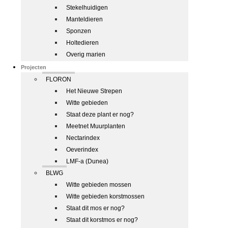
Stekelhuidigen
Manteldieren
Sponzen
Holtedieren
Overig marien
Projecten
FLORON
Het Nieuwe Strepen
Witte gebieden
Staat deze plant er nog?
Meetnet Muurplanten
Nectarindex
Oeverindex
LMF-a (Dunea)
BLWG
Witte gebieden mossen
Witte gebieden korstmossen
Staat dit mos er nog?
Staat dit korstmos er nog?