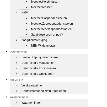
Meetnet Korstmossen
Meetnet Mossen
NMV
Meetnet Bospaddenstoelen
Meetnet Zeereeppaddenstoelen
Meetnet Moeraspaddenstoelen
Staat deze soort er nog?
Zoogdiervereniging
NEM Wildcamera's
Determineren
Eerste Hulp Bij Determineren
Determinatie Vaatplanten
Determinatie Korstmossen
Determinatie Orchideeën
Het veld in
Veldkaart printen
Contactpersonen Natuurgebieden
Waarnemingen
Waarnemingen