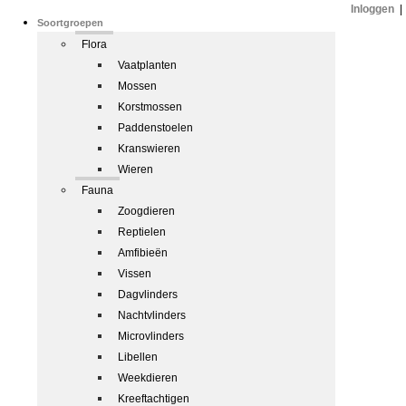
Inloggen
|
Soortgroepen
Flora
Vaatplanten
Mossen
Korstmossen
Paddenstoelen
Kranswieren
Wieren
Fauna
Zoogdieren
Reptielen
Amfibieën
Vissen
Dagvlinders
Nachtvlinders
Microvlinders
Libellen
Weekdieren
Kreeftachtigen